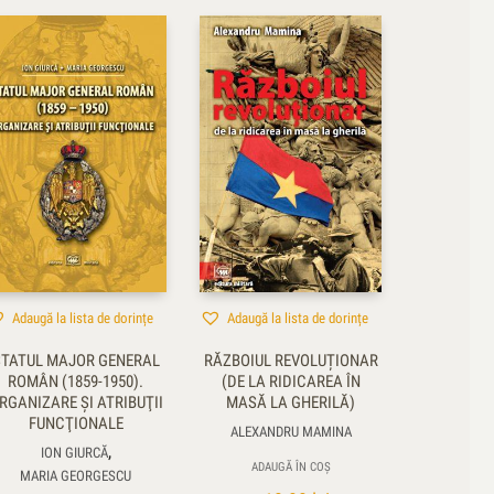
Adaugă la lista de dorințe
Adaugă la lista de dorințe
STATUL MAJOR GENERAL
RĂZBOIUL REVOLUȚIONAR
ROMÂN (1859-1950).
(DE LA RIDICAREA ÎN
RGANIZARE ŞI ATRIBUŢII
MASĂ LA GHERILĂ)
FUNCŢIONALE
ALEXANDRU MAMINA
,
ION GIURCĂ
ADAUGĂ ÎN COȘ
MARIA GEORGESCU