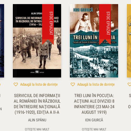
STOC EPUIZAT
STOC EPUIZAT
e
Adaugă la lista de dorințe
Adaugă la lista de dorințe
I
SERVICIUL DE INFORMAŢII
TREI LUNI ÎN POCUŢIA:
AL ROMÂNIEI ÎN RĂZBOIUL
ACŢIUNI ALE DIVIZIEI 8
DE ÎNTREGIRE NAŢIONALĂ
INFANTERIE (23 MAI-24
O
N
(1916-1920), EDIŢIA A II-A
AUGUST 1919)
ALIN SPÂNU
ION GIURCĂ
CITEȘTE MAI MULT
CITEȘTE MAI MULT