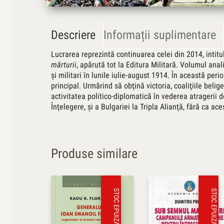
Descriere
Informații suplimentare
Lucrarea reprezintă continuarea celei din 2014, intit
mărturii
, apărută tot la Editura Militară. Volumul anal
şi militari în lunile iulie-august 1914. În această perio
principal. Urmărind să obţină victoria, coaliţiile belige
activitatea politico-diplomatică în vederea atragerii de
Înţelegere, şi a Bulgariei la Tripla Alianţă, fără ca a
Produse similare
STOC EPUIZAT
STOC EPUIZAT