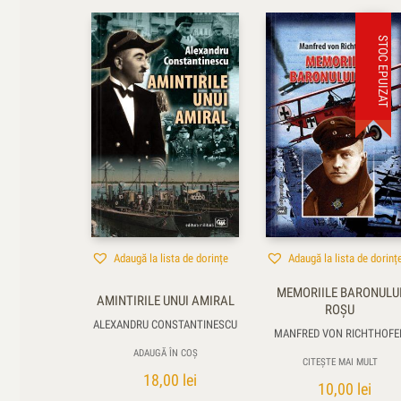
STOC EPUIZAT
Adaugă la lista de dorințe
Adaugă la lista de dorinț
MEMORIILE BARONULU
AMINTIRILE UNUI AMIRAL
ROŞU
ALEXANDRU CONSTANTINESCU
MANFRED VON RICHTHOFE
ADAUGĂ ÎN COȘ
CITEȘTE MAI MULT
18,00
lei
10,00
lei