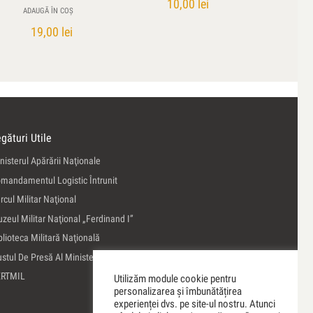
10,00
lei
ADAUGĂ ÎN COȘ
19,00
lei
gături Utile
nisterul Apărării Naţionale
mandamentul Logistic Întrunit
rcul Militar Naţional
zeul Militar Naţional „Ferdinand I”
blioteca Militară Naţională
ustul De Presă Al Ministerului Apărării Naţionale
ERTMIL
Utilizăm module cookie pentru
personalizarea și îmbunătățirea
experienței dvs. pe site-ul nostru. Atunci