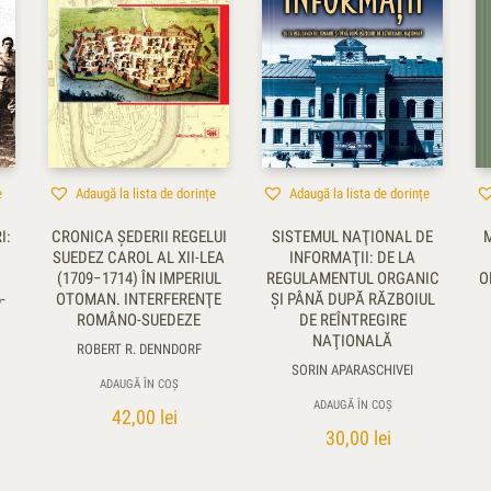
e
Adaugă la lista de dorințe
Adaugă la lista de dorințe
I:
CRONICA ŞEDERII REGELUI
SISTEMUL NAŢIONAL DE
SUEDEZ CAROL AL XII-LEA
INFORMAŢII: DE LA
(1709−1714) ÎN IMPERIUL
REGULAMENTUL ORGANIC
O
-
OTOMAN. INTERFERENŢE
ŞI PÂNĂ DUPĂ RĂZBOIUL
ROMÂNO-SUEDEZE
DE REÎNTREGIRE
NAŢIONALĂ
ROBERT R. DENNDORF
SORIN APARASCHIVEI
ADAUGĂ ÎN COȘ
ADAUGĂ ÎN COȘ
42,00
lei
30,00
lei