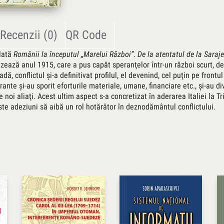
Recenzii (0)
QR Code
ulată
Românii la începutul „Marelui Război”
.
De la atentatul de la Saraj
izează anul 1915, care a pus capăt speranţelor într-un război scurt, de
adă, conflictul şi-a definitivat profilul, el devenind, cel puţin pe frontu
rante şi-au sporit eforturile materiale, umane, financiare etc., şi-au dive
 noi aliaţi. Acest ultim aspect s-a concretizat în aderarea Italiei la Tr
ceste adeziuni să aibă un rol hotărâtor în deznodământul conflictului.