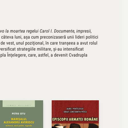
evo la moartea regelui Carol I. Documente, impresii,
 câteva luni, aşa cum preconizaseră unii lideri politici
l de vest, unul poziţional, în care tranşeea a avut rolul
rsificat strategiile militare, şi-au intensificat
ipla Înţelegere, care, astfel, a devenit Cvadrupla