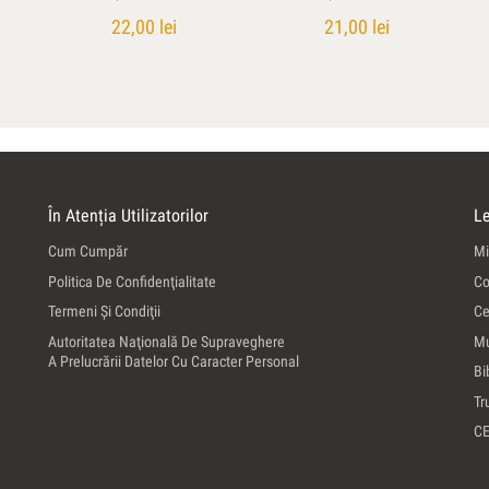
22,00
lei
21,00
lei
În Atenția Utilizatorilor
Le
Cum Cumpăr
Mi
Politica De Confidenţialitate
Co
Termeni Şi Condiţii
Ce
Autoritatea Naţională De Supraveghere
Mu
A Prelucrării Datelor Cu Caracter Personal
Bi
Tr
C