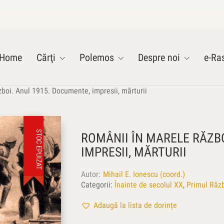
Home
Cărţi
Polemos
Despre noi
e-Ras
boi. Anul 1915. Documente, impresii, mărturii
STOC EPUIZAT
ROMÂNII ÎN MARELE RĂZB
IMPRESII, MĂRTURII
Autor
Mihail E. Ionescu (coord.)
Categorii:
Înainte de secolul XX
,
Primul Răz
Adaugă la lista de dorințe