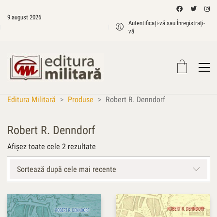
9 august 2026
Autentificați-vă sau Înregistrați-
vă
Editura Militară
>
Produse
>
Robert R. Denndorf
Robert R. Denndorf
Sortat
Afișez toate cele 2 rezultate
după
cele
Sortează după cele mai recente
mai
recente