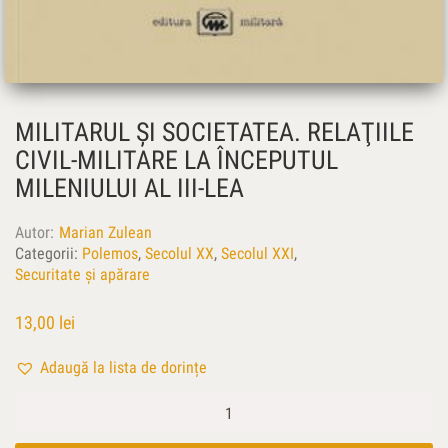
MILITARUL ŞI SOCIETATEA. RELAŢIILE
CIVIL-MILITARE LA ÎNCEPUTUL
MILENIULUI AL III-LEA
Autor
Marian Zulean
Categorii:
Polemos
,
Secolul XX
,
Secolul XXI
,
Securitate și apărare
13,00
lei
Adaugă la lista de dorințe
Cantitate
Militarul
şi