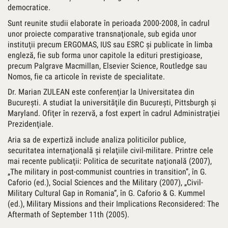
democratice.
Sunt reunite studii elaborate în perioada 2000-2008, în cadrul
unor proiecte comparative transnaţionale, sub egida unor
instituţii precum ERGOMAS, IUS sau ESRC şi publicate în limba
engleză, fie sub forma unor capitole la edituri prestigioase,
precum Palgrave ­Macmillan, Elsevier Science, Routledge sau
Nomos, fie ca articole în reviste de specialitate.
Dr. Marian ZULEAN este conferenţiar la Universitatea din
Bucureşti. A studiat la universităţile din Bucureşti, Pittsburgh şi
Maryland. Ofiţer în rezervă, a fost expert în cadrul Administraţiei
Prezidenţiale.
Aria sa de expertiză include analiza politicilor publice,
securitatea internaţională şi relaţiile civil-militare. Printre cele
mai recente publicaţii: Politica de securitate naţională (2007),
„The military in post-communist countries in transition”, în G.
Caforio (ed.), Social Sciences and the Military (2007), „Civil-
Military Cultural Gap in Romania”, în G. Caforio & G. Kummel
(ed.), Military Missions and their Implications Reconsidered: The
Aftermath of September 11th (2005).