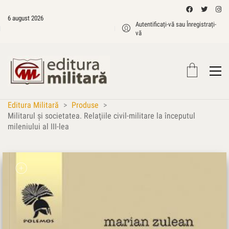
6 august 2026
Autentificați-vă sau Înregistrați-
vă
Editura Militară
>
Produse
>
Militarul şi societatea. Relaţiile civil-militare la începutul
mileniului al III-lea