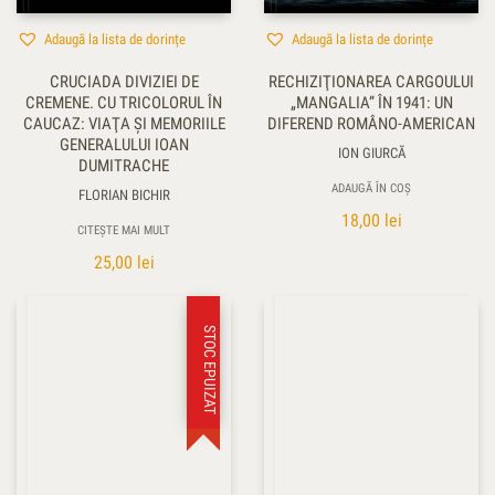
Adaugă la lista de dorințe
Adaugă la lista de dorințe
CRUCIADA DIVIZIEI DE
RECHIZIŢIONAREA CARGOULUI
CREMENE. CU TRICOLORUL ÎN
„MANGALIA” ÎN 1941: UN
CAUCAZ: VIAŢA ŞI MEMORIILE
DIFEREND ROMÂNO-AMERICAN
GENERALULUI IOAN
ION GIURCĂ
DUMITRACHE
ADAUGĂ ÎN COȘ
FLORIAN BICHIR
18,00
lei
CITEȘTE MAI MULT
25,00
lei
STOC EPUIZAT