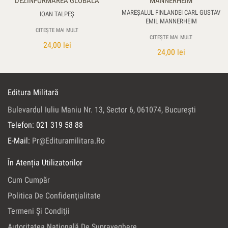
DEZINFORMAREA GLOBALĂ
MANNERHEIM
MAREŞALUL FINLANDEI CARL GUSTAV
IOAN TALPEŞ
EMIL MANNERHEIM
CITEȘTE MAI MULT
CITEȘTE MAI MULT
24,00
lei
24,00
lei
Editura Militară
Bulevardul Iuliu Maniu Nr. 13, Sector 6, 061074, Bucureşti
Telefon: 021 319 58 88
E-Mail:
Pr@edituramilitara.ro
În Atenția Utilizatorilor
Cum Cumpăr
Politica De Confidenţialitate
Termeni Şi Condiţii
Autoritatea Naţională De Supraveghere