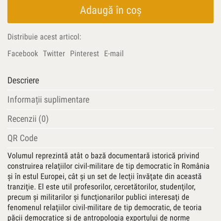
societatea.
Adaugă în coș
Relaţiile
civil-
Distribuie acest articol:
militare
la
Facebook
Twitter
Pinterest
E-mail
începutul
mileniului
Descriere
al
III-
Informații suplimentare
lea
Recenzii (0)
QR Code
Volumul reprezintă atât o bază documentară istorică privind
construirea relaţiilor civil-militare de tip democratic în România
şi în estul Europei, cât şi un set de lecţii învăţate din această
tranziţie. El este util profesorilor, cercetătorilor, studenţilor,
precum şi militarilor şi funcţionarilor publici interesaţi de
fenomenul relaţiilor civil-militare de tip democratic, de teoria
păcii democratice şi de antropologia exportului de norme