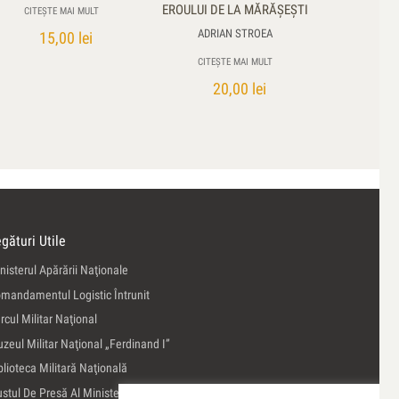
EROULUI DE LA MĂRĂŞEŞTI
CITEȘTE MAI MULT
ADRIAN STROEA
15,00
lei
CITEȘTE MAI MULT
20,00
lei
gături Utile
nisterul Apărării Naţionale
mandamentul Logistic Întrunit
rcul Militar Naţional
zeul Militar Naţional „Ferdinand I”
blioteca Militară Naţională
ustul De Presă Al Ministerului Apărării Naţionale