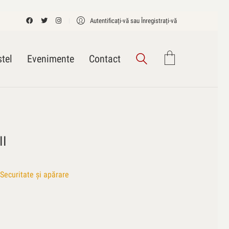
Autentificați-vă sau Înregistrați-vă
tel
Evenimente
Contact
II
Securitate și apărare