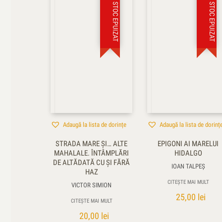
STOC EPUIZAT
STOC EPUIZAT
Adaugă la lista de dorințe
Adaugă la lista de dorinț
STRADA MARE ŞI… ALTE
EPIGONI AI MARELUI
MAHALALE. ÎNTÂMPLĂRI
HIDALGO
DE ALTĂDATĂ CU ŞI FĂRĂ
IOAN TALPEŞ
HAZ
CITEȘTE MAI MULT
VICTOR SIMION
25,00
lei
CITEȘTE MAI MULT
20,00
lei