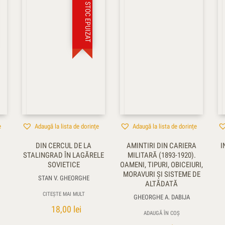
STOC EPUIZAT
e
Adaugă la lista de dorințe
Adaugă la lista de dorințe
DIN CERCUL DE LA
AMINTIRI DIN CARIERA
I
STALINGRAD ÎN LAGĂRELE
MILITARĂ (1893-1920).
SOVIETICE
OAMENI, TIPURI, OBICEIURI,
MORAVURI ŞI SISTEME DE
STAN V. GHEORGHE
ALTĂDATĂ
CITEȘTE MAI MULT
GHEORGHE A. DABIJA
18,00
lei
ADAUGĂ ÎN COȘ