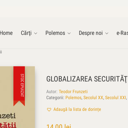
Home
Cărţi
Polemos
Despre noi
e-Ras
ii
STOC EPUIZAT
GLOBALIZAREA SECURITĂŢ
Autor
Teodor Frunzeti
Categorii:
Polemos
,
Secolul XX
,
Secolul XXI
,
Adaugă la lista de dorințe
14,00
lei