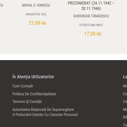
PRIZONIERAT (24.11.1942 –
CU
MIHAIL E. IONESCU
20.11.1946)
ADAUGĂ ÎN COȘ
GHEORGHE TĂNĂSESCU
27,00
lei
CITEȘTE MAI MULT
17,00
lei
În Atenția Utilizatorilor
Le
Cum Cumpăr
Mi
Politica De Confidenţialitate
Co
Termeni Şi Condiţii
Ce
Autoritatea Naţională De Supraveghere
Mu
A Prelucrării Datelor Cu Caracter Personal
Bi
Tr