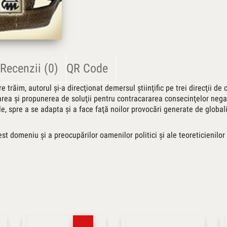
Recenzii (0)
QR Code
e trăim, autorul şi-a direcţionat demersul ştiinţific pe trei direcţii de 
lizarea şi propunerea de soluţii pentru contracararea consecinţelor nega
le, spre a se adapta şi a face faţă noilor provocări generate de globali
est domeniu şi a preocupărilor oamenilor politici şi ale teoreticienil