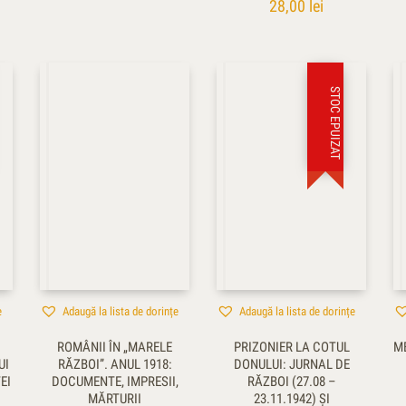
28,00
lei
STOC EPUIZAT
e
Adaugă la lista de dorințe
Adaugă la lista de dorințe
ROMÂNII ÎN „MARELE
PRIZONIER LA COTUL
ME
UI
RĂZBOI”. ANUL 1918:
DONULUI: JURNAL DE
EI
DOCUMENTE, IMPRESII,
RĂZBOI (27.08 –
MĂRTURII
23.11.1942) ŞI