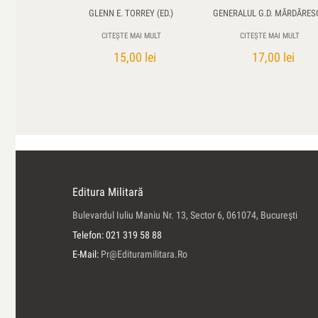
GLENN E. TORREY (ED.)
GENERALUL G.D. MĂRDĂRES
CITEȘTE MAI MULT
CITEȘTE MAI MULT
15,00
lei
17,00
lei
Editura Militară
Bulevardul Iuliu Maniu Nr. 13, Sector 6, 061074, Bucureşti
Telefon: 021 319 58 88
E-Mail:
Pr@edituramilitara.ro