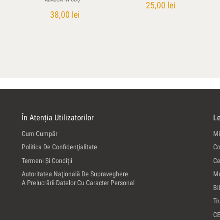
25,00
lei
38,00
lei
În Atenția Utilizatorilor
Le
Cum Cumpăr
Mi
Politica De Confidenţialitate
Co
Termeni Şi Condiţii
Ce
Autoritatea Naţională De Supraveghere
Mu
A Prelucrării Datelor Cu Caracter Personal
Bi
Tr
C