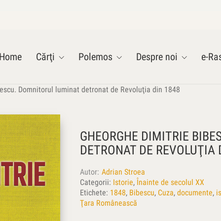
Home
Cărţi
Polemos
Despre noi
e-Ras
escu. Domnitorul luminat detronat de Revoluţia din 1848
GHEORGHE DIMITRIE BIBE
DETRONAT DE REVOLUŢIA 
Autor
Adrian Stroea
Categorii:
Istorie
,
Înainte de secolul XX
Etichete:
1848
,
Bibescu
,
Cuza
,
documente
,
i
Ţara Românească