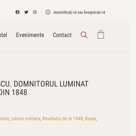
Autentificați-vă sau Înregistrați-vă
tel
Evenimente
Contact
SCU. DOMNITORUL LUMINAT
DIN 1848
storie
,
istorie militara
,
Revolutia de la 1848
,
Rusia
,