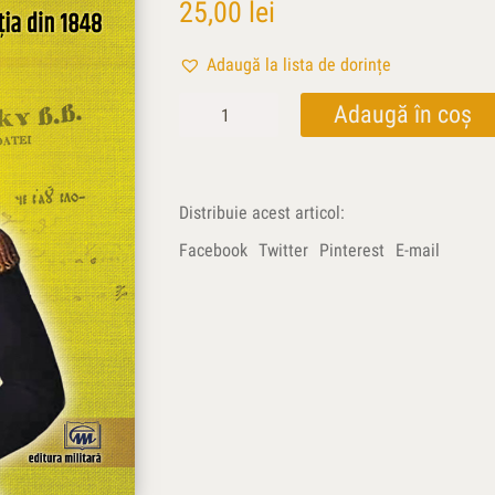
25,00
lei
Adaugă la lista de dorințe
Cantitate
Adaugă în coș
Gheorghe
Dimitrie
Bibescu.
Domnitorul
Distribuie acest articol:
luminat
detronat
Facebook
Twitter
Pinterest
E-mail
de
Revoluţia
din
1848