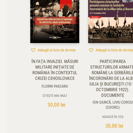
Adaugă la lista de dorințe
Adaugă la lista de dorinț
ÎN FAȚA INVAZIEI. MĂSURI
PARTICIPAREA
MILITARE INIȚIATE DE
STRUCTURILOR ARMATE
ROMÂNIA ÎN CONTEXTUL
ROMÂNE LA SERBĂRIL
CRIZEI CEHOSLOVACE
ÎNCORONĂRII DE LA ALB
IULIA ȘI BUCUREȘTI (15-
FLORIN PASCARU
OCTOMBRIE 1922).
DOCUMENTE
CITEȘTE MAI MULT
ION GIURCĂ, LIVIU CORCIU
30,00
lei
(COORD.)
ADAUGĂ ÎN COȘ
30,00
lei