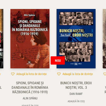
NOU
e
Adaugă la lista de dorințe
Adaugă la lista de dorințe
SPIONI, SPIOANE ŞI
BUNICII NOȘTRI, EROII
L
DANDANALE ÎN ROMÂNIA
NOȘTRI, VOL. 3
RĂZBOINICĂ (1916-1919)
DAN RAMF
ALIN SPÂNU
ADAUGĂ ÎN COȘ
ADAUGĂ ÎN COȘ