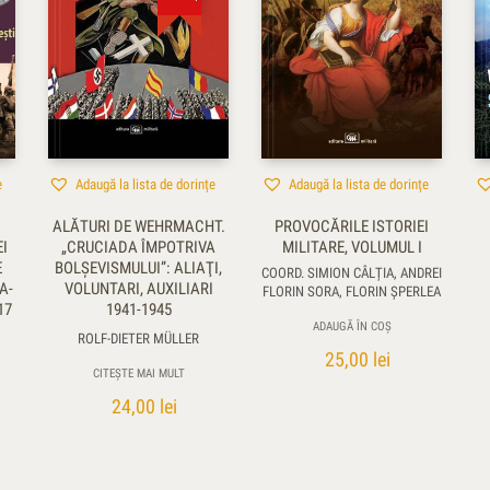
e
Adaugă la lista de dorințe
Adaugă la lista de dorințe
ALĂTURI DE WEHRMACHT.
PROVOCĂRILE ISTORIEI
I
„CRUCIADA ÎMPOTRIVA
MILITARE, VOLUMUL I
E
BOLŞEVISMULUI”: ALIAŢI,
COORD. SIMION CÂLȚIA, ANDREI
A-
VOLUNTARI, AUXILIARI
FLORIN SORA, FLORIN ŞPERLEA
17
1941-1945
ADAUGĂ ÎN COȘ
ROLF-DIETER MÜLLER
25,00
lei
CITEȘTE MAI MULT
24,00
lei