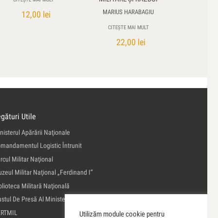
MARIUS HARABAGIU
12,00
lei
CITEȘTE MAI MULT
22,00
lei
gături Utile
nisterul Apărării Naţionale
mandamentul Logistic Întrunit
rcul Militar Naţional
zeul Militar Naţional „Ferdinand I”
blioteca Militară Naţională
ustul De Presă Al Ministerului Apărării Naţionale
ERTMIL
Utilizăm module cookie pentru