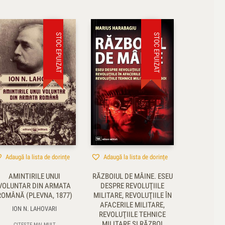
STOC EPUIZAT
STOC EPUIZAT
Adaugă la lista de dorințe
Adaugă la lista de dorințe
AMINTIRILE UNUI
RĂZBOIUL DE MÂINE. ESEU
VOLUNTAR DIN ARMATA
DESPRE REVOLUŢIILE
ROMÂNĂ (PLEVNA, 1877)
MILITARE, REVOLUŢIILE ÎN
AFACERILE MILITARE,
ION N. LAHOVARI
REVOLUŢIILE TEHNICE
MILITARE ŞI RĂZBOI
CITEȘTE MAI MULT