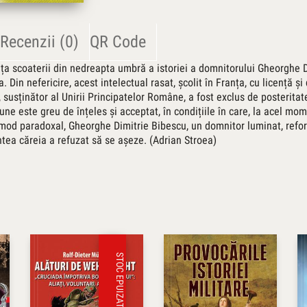
Recenzii (0)
QR Code
rința scoaterii din nedreapta umbră a istoriei a domnitorului Gheorghe 
. Din nefericire, acest intelectual rasat, școlit în Franța, cu licență și
susținător al Unirii Principatelor Române, a fost exclus de posteritate
ne este greu de înțeles și acceptat, în condițiile în care, la acel mom
În mod paradoxal, Gheorghe Dimitrie Bibescu, un domnitor luminat, refo
ntea căreia a refuzat să se așeze. (Adrian Stroea)
STOC EPUIZAT