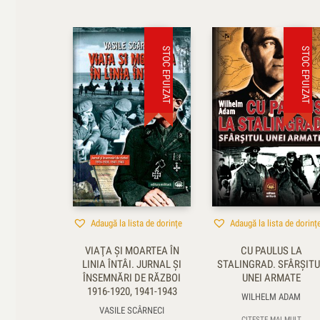
STOC EPUIZAT
STOC EPUIZAT
Adaugă la lista de dorințe
Adaugă la lista de dorinț
VIAŢA ŞI MOARTEA ÎN
CU PAULUS LA
LINIA ÎNTÂI. JURNAL ŞI
STALINGRAD. SFÂRŞITU
ÎNSEMNĂRI DE RĂZBOI
UNEI ARMATE
1916-1920, 1941-1943
WILHELM ADAM
VASILE SCÂRNECI
CITEȘTE MAI MULT