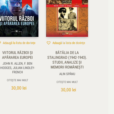
Adaugă la lista de dorințe
Adaugă la lista de dorințe
VIITORUL RĂZBOI ŞI
BĂTĂLIA DE LA
APĂRAREA EUROPEI
STALINGRAD (1942-1943).
STUDII, ANALIZE ȘI
JOHN R. ALLEN, F. BEN
MEMORII ROMÂNEȘTI
HODGES, JULIAN LINDLEY-
FRENCH
ALIN SPÂNU
CITEȘTE MAI MULT
CITEȘTE MAI MULT
30,00
lei
30,00
lei