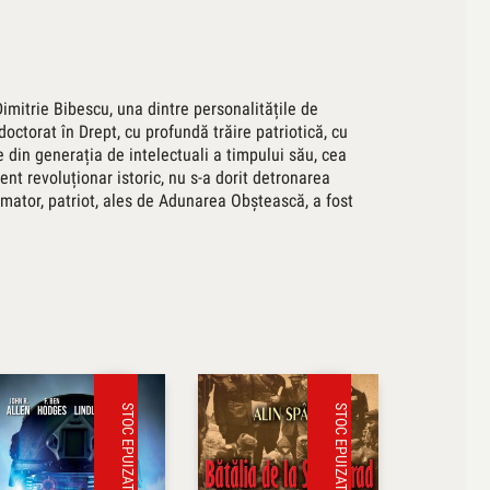
Dimitrie Bibescu, una dintre personalitățile de
 doctorat în Drept, cu profundă trăire patriotică, cu
 din generația de intelectuali a timpului său, cea
ent revoluționar istoric, nu s-a dorit detronarea
rmator, patriot, ales de Adunarea Obștească, a fost
STOC EPUIZAT
STOC EPUIZAT