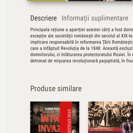
Descriere
Informații suplimentare
Principala rațiune a apariției acestei cărți a fost do
excepție ale societății românești din secolul al XIX-lea
implicare responsabilă în reformarea Țării Românești, 
care a înfăptuit Revoluția de la 1848. Această excluziu
domnitorului, ci înlăturarea protectoratului Rusiei. 
detronat de mișcarea revoluționară pașoptistă, în fru
Produse similare
STOC EPUIZAT