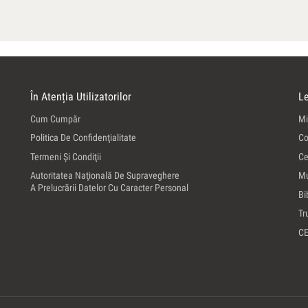
În Atenția Utilizatorilor
Le
Cum Cumpăr
Mi
Politica De Confidenţialitate
Co
Termeni Şi Condiţii
Ce
Autoritatea Naţională De Supraveghere
Mu
A Prelucrării Datelor Cu Caracter Personal
Bi
Tr
C