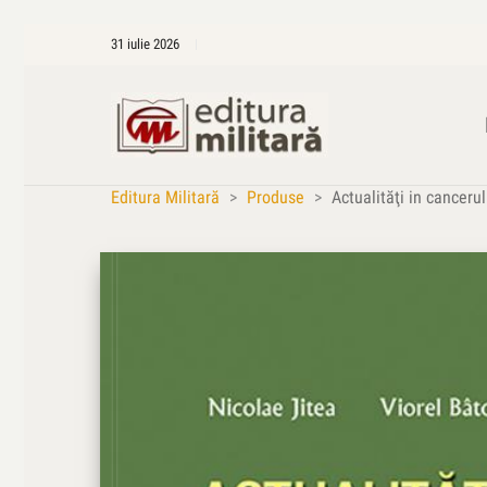
31 iulie 2026
Editura Militară
>
Produse
>
Actualităţi in canceru