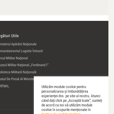
gături Utile
nisterul Apărării Naţionale
mandamentul Logistic Întrunit
rcul Militar Naţional
zeul Militar Naţional „Ferdinand I”
blioteca Militară Naţională
ustul De Presă Al Ministerului Apărării Naţionale
ERTMIL
Utilizăm module cookie pentru
personalizarea și îmbunătățirea
experienței dvs. pe site-ul nostru. Atunci
când dați click pe „Acceptă toate”, sunteți
de acord ca noi să utilizăm module
cookie în scopurile menționate în