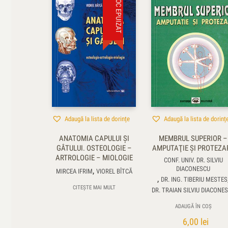
STOC EPUIZAT
Adaugă la lista de dorințe
Adaugă la lista de dorinț
ANATOMIA CAPULUI ŞI
MEMBRUL SUPERIOR –
GÂTULUI. OSTEOLOGIE –
AMPUTAŢIE ŞI PROTEZA
ARTROLOGIE – MIOLOGIE
CONF. UNIV. DR. SILVIU
DIACONESCU
,
MIRCEA IFRIM
VIOREL BÎTCĂ
,
DR. ING. TIBERIU MESTES
CITEȘTE MAI MULT
DR. TRAIAN SILVIU DIACONE
ADAUGĂ ÎN COȘ
6,00
lei