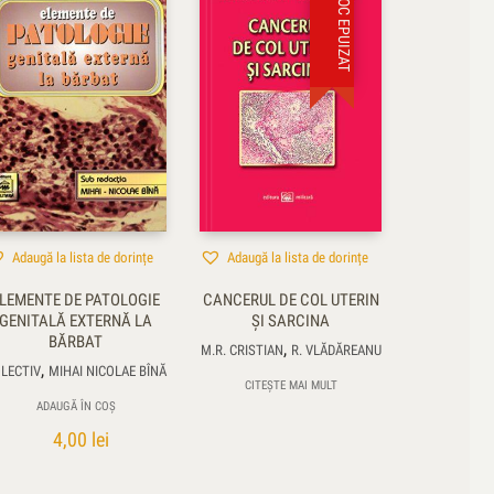
STOC EPUIZAT
Adaugă la lista de dorințe
Adaugă la lista de dorințe
LEMENTE DE PATOLOGIE
CANCERUL DE COL UTERIN
GENITALĂ EXTERNĂ LA
ŞI SARCINA
BĂRBAT
,
M.R. CRISTIAN
R. VLĂDĂREANU
,
LECTIV
MIHAI NICOLAE BÎNĂ
CITEȘTE MAI MULT
ADAUGĂ ÎN COȘ
4,00
lei