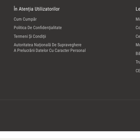
În Atenția Utilizatorilor
Le
Cum Cumpăr
Mi
Politica De Confidenţialitate
Co
Termeni Şi Condiţii
Ce
Autoritatea Naţională De Supraveghere
Mu
A Prelucrării Datelor Cu Caracter Personal
Bi
Tr
C