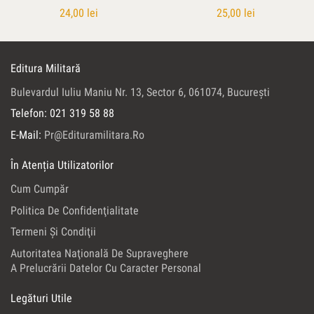
24,00
lei
25,00
lei
Editura Militară
Bulevardul Iuliu Maniu Nr. 13, Sector 6, 061074, Bucureşti
Telefon: 021 319 58 88
E-Mail:
Pr@edituramilitara.ro
În Atenția Utilizatorilor
Cum Cumpăr
Politica De Confidenţialitate
Termeni Şi Condiţii
Autoritatea Naţională De Supraveghere
A Prelucrării Datelor Cu Caracter Personal
Legături Utile