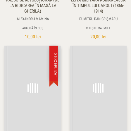
RĂZBOIUL REVOLUȚIONAR (DE
ELITA MILITARĂ ROMÂNEASCĂ
LA RIDICAREA ÎN MASĂ LA
ÎN TIMPUL LUI CAROL I (1866-
GHERILĂ)
1914)
ALEXANDRU MAMINA
DUMITRU-DAN CRÎŞMARU
ADAUGĂ ÎN COȘ
CITEȘTE MAI MULT
10,00
lei
20,00
lei
STOC EPUIZAT