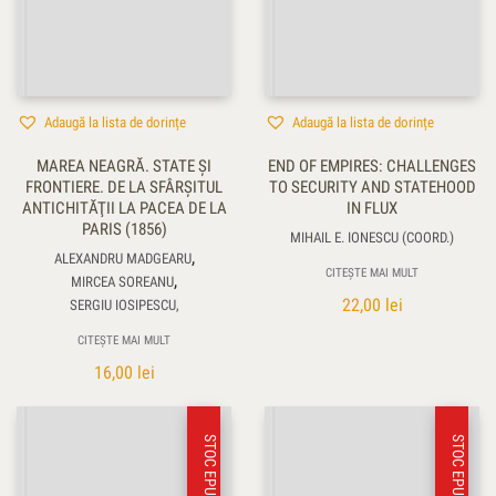
Adaugă la lista de dorințe
Adaugă la lista de dorințe
MAREA NEAGRĂ. STATE ŞI
END OF EMPIRES: CHALLENGES
FRONTIERE. DE LA SFÂRŞITUL
TO SECURITY AND STATEHOOD
ANTICHITĂŢII LA PACEA DE LA
IN FLUX
PARIS (1856)
MIHAIL E. IONESCU (COORD.)
,
ALEXANDRU MADGEARU
CITEȘTE MAI MULT
,
MIRCEA SOREANU
22,00
lei
SERGIU IOSIPESCU,
CITEȘTE MAI MULT
16,00
lei
STOC EPUIZAT
STOC EPUIZAT