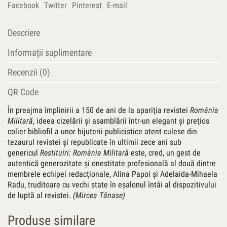
Facebook
Twitter
Pinterest
E-mail
Descriere
Informații suplimentare
Recenzii (0)
QR Code
În preajma împlinirii a 150 de ani de la apariţia revistei
România
Militară
, ideea cizelării şi asamblării într-un elegant şi preţios
colier bibliofil a unor bijuterii publicistice atent culese din
tezaurul revistei şi republicate în ultimii zece ani sub
genericul
Restituiri: România Militară
este, cred, un gest de
autentică generozitate şi onestitate profesională al două dintre
membrele echipei redacţionale, Alina Papoi şi Adelaida-Mihaela
Radu, truditoare cu vechi state în eşalonul întâi al dispozitivului
de luptă al revistei.
(Mircea Tănase)
Produse similare