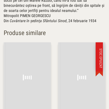
socot pe cel din Marele Război, când mi-a fost dat să
binecuvântez oştirea pe front, să îngrijim de răniţii din spitale şi
de soarta celor jertfiţi pentru idealul neamului.”
Mitropolit PIMEN GEORGESCU
Din
Cuvântare în şedinţa Sfântului Sinod
, 24 februarie 1934
Produse similare
STOC EPUIZAT