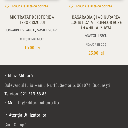
Adaugă la lista de dorințe
Adaugă la lista de dorințe
MIC TRATAT DE ISTORIE A
BASARABIA ŞI ASIGURAREA
TERORISMULUI
LOGISTICĂ A TRUPELOR RUSE
ÎN ANII 1812-1874
,
ION-AUREL STANCIU
VASILE SOARE
ANATOL LEŞCU
CITEȘTE MAI MULT
ADAUGĂ ÎN COȘ
15,00
lei
25,00
lei
Editura Militară
Bulevardul Iuliu Maniu Nr. 13, Sector 6, 061074, Bucureşti
Telefon: 021 319 58 88
E-Mail:
Pr@edituramilitara.ro
În Atenția Utilizatorilor
Cum Cumpăr