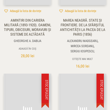
Adaugă la lista de dorințe
Adaugă la lista de dorințe
AMINTIRI DIN CARIERA
MAREA NEAGRĂ. STATE ŞI
MILITARĂ (1893-1920). OAMENI,
FRONTIERE. DE LA SFÂRŞITUL
TIPURI, OBICEIURI, MORAVURI ŞI
ANTICHITĂŢII LA PACEA DE LA
SISTEME DE ALTĂDATĂ
PARIS (1856)
,
GHEORGHE A. DABIJA
ALEXANDRU MADGEARU
,
MIRCEA SOREANU
ADAUGĂ ÎN COȘ
SERGIU IOSIPESCU,
28,00
lei
CITEȘTE MAI MULT
16,00
lei
STOC EPUIZAT
STOC EPUIZAT