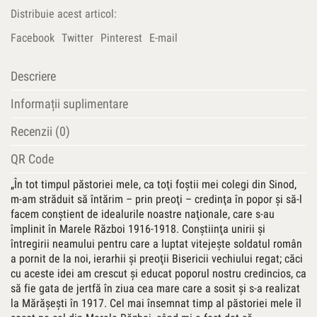
1934)
Distribuie acest articol:
şi
Marea
Facebook
Twitter
Pinterest
E-mail
Unire
din
Descriere
anul
1918
Informații suplimentare
Recenzii (0)
QR Code
„În tot timpul păstoriei mele, ca toţi foştii mei colegi din Sinod,
m-am străduit să întărim – prin preoţi – credinţa în popor şi să-l
facem conştient de idealurile noastre naţionale, care s-au
împlinit în Marele Război 1916-1918. Conştiinţa unirii şi
întregirii neamului pentru care a luptat vitejeşte soldatul român
a pornit de la noi, ierarhii şi preoţii Bisericii vechiului regat; căci
cu aceste idei am crescut şi educat poporul nostru credincios, ca
să fie gata de jertfă în ziua cea mare care a sosit şi s-a realizat
la Mărăşeşti în 1917. Cel mai însemnat timp al păstoriei mele îl