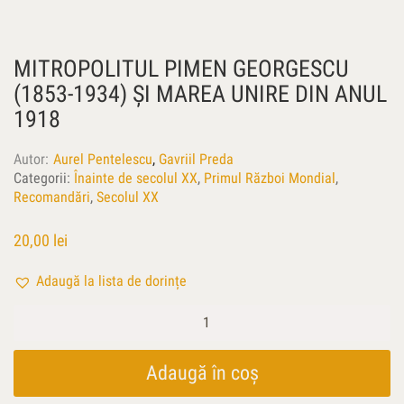
MITROPOLITUL PIMEN GEORGESCU
(1853-1934) ŞI MAREA UNIRE DIN ANUL
1918
Autor
Aurel Pentelescu
,
Gavriil Preda
Categorii:
Înainte de secolul XX
,
Primul Război Mondial
,
Recomandări
,
Secolul XX
20,00
lei
Adaugă la lista de dorințe
Cantitate
Mitropolitul
Pimen
Georgescu
Adaugă în coș
(1853-