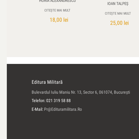
HORIA ALEXANDRESCU
IOAN TALPEŞ
CITEȘTE MAI MULT
CITEȘTE MAI MULT
18,00
lei
25,00
lei
Editura Militară
Bulevardul Iuliu Maniu Nr. 13, Sector 6, 061074, Bucureşti
Telefon: 021 319 58 88
E-Mail:
Pr@edituramilitara.ro