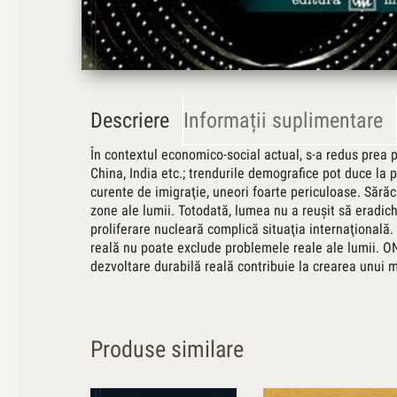
Descriere
Informații suplimentare
În contextul economico-social actual, s-a redus prea p
China, India etc.; trendurile demografice pot duce la 
curente de imigraţie, uneori foarte periculoase. Sărăc
zone ale lumii. Totodată, lumea nu a reuşit să eradiche
proliferare nucleară complică situaţia internaţional
reală nu poate exclude problemele reale ale lumii. ON
dezvoltare durabilă reală contribuie la crearea unui me
Produse similare