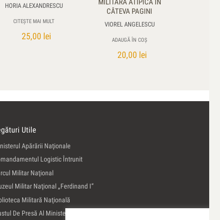
MILITARĂ ATIPICĂ ÎN
HORIA ALEXANDRESCU
CÂTEVA PAGINI
CITEȘTE MAI MULT
VIOREL ANGELESCU
25,00
lei
ADAUGĂ ÎN COȘ
20,00
lei
gături Utile
nisterul Apărării Naţionale
mandamentul Logistic Întrunit
rcul Militar Naţional
zeul Militar Naţional „Ferdinand I”
blioteca Militară Naţională
ustul De Presă Al Ministerului Apărării Naţionale