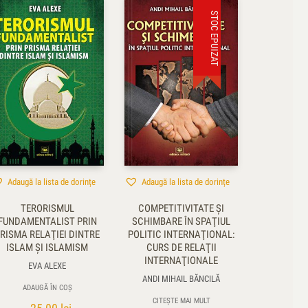
STOC EPUIZAT
Adaugă la lista de dorințe
Adaugă la lista de dorințe
TERORISMUL
COMPETITIVITATE ŞI
FUNDAMENTALIST PRIN
SCHIMBARE ÎN SPAŢIUL
RISMA RELAŢIEI DINTRE
POLITIC INTERNAŢIONAL:
ISLAM ŞI ISLAMISM
CURS DE RELAŢII
INTERNAŢIONALE
EVA ALEXE
ANDI MIHAIL BĂNCILĂ
ADAUGĂ ÎN COȘ
CITEȘTE MAI MULT