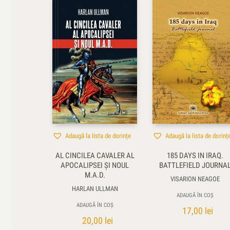
Adaugă la lista de dorințe
Adaugă la lista de dorinț
AL CINCILEA CAVALER AL
185 DAYS IN IRAQ.
APOCALIPSEI ȘI NOUL
BATTLEFIELD JOURNA
M.A.D.
VISARION NEAGOE
HARLAN ULLMAN
ADAUGĂ ÎN COȘ
ADAUGĂ ÎN COȘ
17,00
lei
20,00
lei