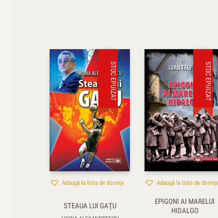
STOC EPUIZAT
STOC EPUIZAT
Adaugă la lista de dorințe
Adaugă la lista de dorinț
EPIGONI AI MARELUI
STEAUA LUI GAŢU
HIDALGO