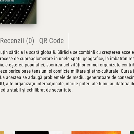
Recenzii (0)
QR Code
uţin sărăcia la scară globală. Sărăcia se combină cu creşterea acceler
procese de supraaglomerare în unele spaţii geografice, la îmbătrânirea 
ia, creşterea populaţiei, sporirea activităţilor crimei organizate cont
ze periculoase tensiuni şi conflicte militare şi etno-culturale. Cursa î
ă. La acestea se adaugă problemele de mediu, generatoare de consecinţ
U, alte organizaţii internaţionale, marile puteri ale lumii au datoria
diu stabil şi echilibrat de securitate.