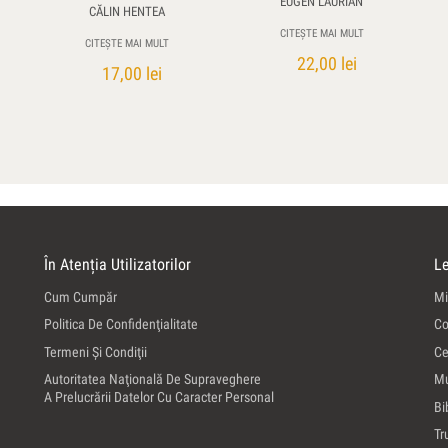
EUGEN LAURIAN
CĂLIN HENTEA
CITEȘTE MAI MULT
CITEȘTE MAI MULT
22,00
lei
17,00
lei
În Atenția Utilizatorilor
Le
Cum Cumpăr
Mi
Politica De Confidenţialitate
Co
Termeni Şi Condiţii
Ce
Autoritatea Naţională De Supraveghere
Mu
A Prelucrării Datelor Cu Caracter Personal
Bi
Tr