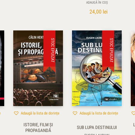
ADAUGĂ ÎN COȘ
24,00
lei
STOC EPUIZAT
STOC EPUIZAT
e
Adaugă la lista de dorințe
Adaugă la lista de dorințe
ISTORIE, FILM ȘI
SUB LUPA DESTINULUI
PROPAGANDĂ