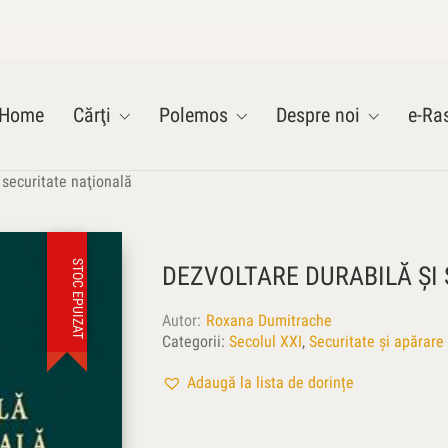
Home
Cărţi
Polemos
Despre noi
e-Ras
 securitate naţională
STOC EPUIZAT
DEZVOLTARE DURABILĂ ŞI
Autor
Roxana Dumitrache
Categorii:
Secolul XXI
,
Securitate și apărare
Adaugă la lista de dorințe