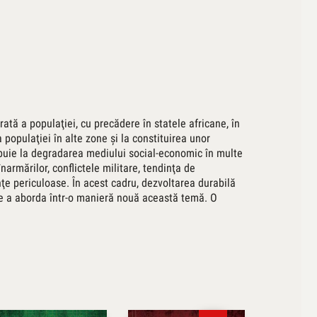
ată a populaţiei, cu precădere în statele africane, în
populaţiei în alte zone şi la constituirea unor
ribuie la degradarea mediului social-economic în multe
narmărilor, conflictele militare, tendinţa de
e periculoase. În acest cadru, dezvoltarea durabilă
 de a aborda într-o manieră nouă această temă. O