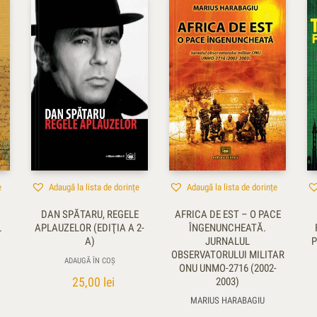
e
Adaugă la lista de dorințe
Adaugă la lista de dorințe
DAN SPĂTARU, REGELE
AFRICA DE EST – O PACE
L
APLAUZELOR (EDIŢIA A 2-
ÎNGENUNCHEATĂ.
A)
JURNALUL
P
OBSERVATORULUI MILITAR
ADAUGĂ ÎN COȘ
ONU UNMO-2716 (2002-
25,00
lei
2003)
MARIUS HARABAGIU