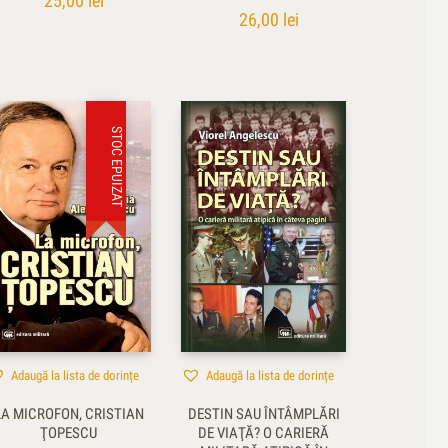
25,00
lei
26,00
lei
STOC EPUIZAT
Adaugă la lista de dorințe
Adaugă la lista de dorințe
LA MICROFON, CRISTIAN
DESTIN SAU ÎNTÂMPLĂRI
ŢOPESCU
DE VIAŢĂ? O CARIERĂ