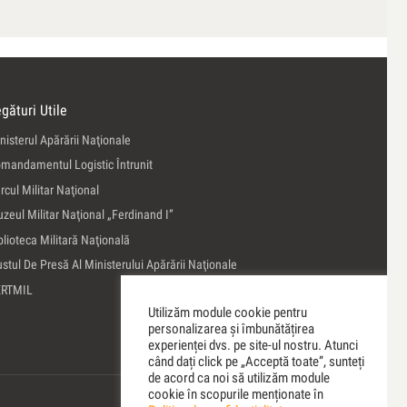
gături Utile
nisterul Apărării Naţionale
mandamentul Logistic Întrunit
rcul Militar Naţional
zeul Militar Naţional „Ferdinand I”
blioteca Militară Naţională
ustul De Presă Al Ministerului Apărării Naţionale
ERTMIL
Utilizăm module cookie pentru
personalizarea și îmbunătățirea
experienței dvs. pe site-ul nostru. Atunci
când dați click pe „Acceptă toate”, sunteți
de acord ca noi să utilizăm module
cookie în scopurile menționate în