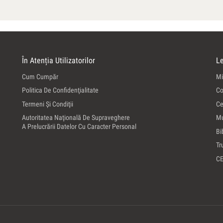
În Atenția Utilizatorilor
Le
Cum Cumpăr
Mi
Politica De Confidenţialitate
Co
Termeni Şi Condiţii
Ce
Autoritatea Naţională De Supraveghere
Mu
A Prelucrării Datelor Cu Caracter Personal
Bi
Tr
C