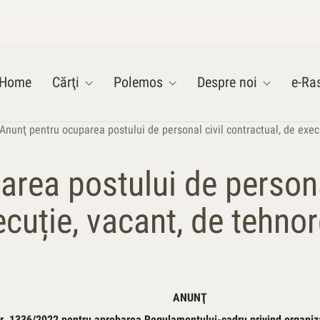
Home
Cărţi
Polemos
Despre noi
e-Ras
Anunţ pentru ocuparea postului de personal civil contractual, de execu
rea postului de persona
ecuție, vacant, de tehnor
ANUNŢ
nr. 1336/2022 pentru aprobarea Regulamentului-cadru privind organiza