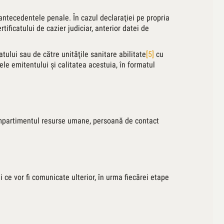
d antecedentele penale. În cazul declaraţiei pe propria
ificatului de cazier judiciar, anterior datei de
ului sau de către unităţile sanitare abilitate
[5]
cu
ele emitentului şi calitatea acestuia, în formatul
mpartimentul resurse umane, persoană de contact
 ce vor fi comunicate ulterior, în urma fiecărei etape