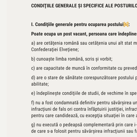
CONDIŢIILE GENERALE ŞI SPECIFICE ALE POSTURIL
I. Condiţiile generale pentru ocuparea postului
[6]
:
Poate ocupa un post vacant, persoana care îndeplineş
a) are cetăţenia română sau cetăţenia unui alt stat 
Confederaţiei Elveţiene;
b) cunoaşte limba română, scris şi vorbit;
c) are capacitate de muncă în conformitate cu preveder
d) are o stare de sănătate corespunzătoare postului p
abilitate;
e) îndeplineşte condiţiile de studii, de vechime în spec
f) nu a fost condamnată definitiv pentru săvârşirea unei
infracţiuni de fals ori contra înfăptuirii justiţiei, in
pentru care candidează, cu excepţia situaţiei în care a
g) nu execută o pedeapsă complementară prin care i-a 
de care s-a folosit pentru săvârşirea infracţiunii sau f