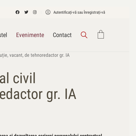
Autentificați-vă sau Înregistrați-vă
tel
Evenimente
Contact
ție, vacant, de tehnoredactor gr. IA
l civil
edactor gr. IA
rea şi dezvoltarea carierei personalului contractual