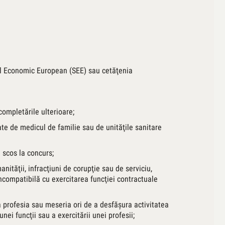
iul Economic European (SEE) sau cetăţenia
completările ulterioare;
te de medicul de familie sau de unităţile sanitare
i scos la concurs;
anităţii, infracţiuni de corupţie sau de serviciu,
t incompatibilă cu exercitarea funcţiei contractuale
a profesia sau meseria ori de a desfăşura activitatea
nei funcţii sau a exercitării unei profesii;