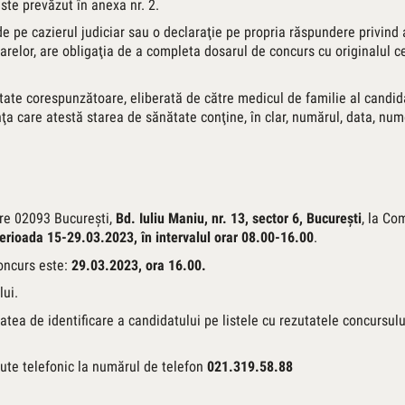
ste prevăzut în anexa nr. 2.
l de pe cazierul judiciar sau o declaraţie pe propria răspundere privin
elor, are obligaţia de a completa dosarul de concurs cu originalul cert
ate corespunzătoare, eliberată de către medicul de familie al candidat
nţa care atestă starea de sănătate conţine, în clar, numărul, data, num
are 02093 Bucureşti,
Bd. Iuliu Maniu, nr. 13, sector 6, Bucureşti
, la Co
erioada 15-29.03.2023, în intervalul orar 08.00-16.00
.
oncurs este:
29.03.2023, ora 16.00.
lui.
ea de identificare a candidatului pe listele cu rezutatele concursului
nute telefonic la numărul de telefon
021.319.58.88