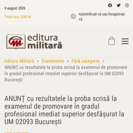
9 august 2026
Autentificați-vă sau Înregistrați-
Total coș:
0,00
lei
vă
Editura Militară
>
Evenimente
>
Fără categorie
>
ANUNŢ cu rezultatele la proba scrisă la examenul de promovare
în gradul profesional imediat superior desfăşurat la UM 02093
Bucureşti
ANUNŢ cu rezultatele la proba scrisă la
examenul de promovare în gradul
profesional imediat superior desfăşurat la
UM 02093 Bucureşti