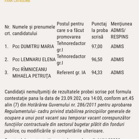
FĂRĂ CATEGORIE
Postul pentru
Punctaj
Menţiunea
Nr.
Numele şi prenumele
care s-a făcut
la proba
ADMIS/
crt.
candidatului
promovarea
scrisă
RESPINS
Tehnoredactor
1.
Pcc DUMITRU MARIA
97,00
ADMIS
gr.I
Tehnoredactor
2.
Pcc LEMNARU ELENA
96,50
ADMIS
gr.I
Pcc RÎMNICEANU
3.
Referent gr. IA
94,33
ADMIS
MIHAELA PETRUŢA
Candidaţii nemulţumiţi de rezultatele probei scrise pot formula
contestaţie pana la data de 23.09.202, ora 14:00, conform art.45
alin (7) din
Hotărârea Guvernului nr. 286/2011 pentru aprobarea
Regulamentului- cadru privind stabilirea principiilor generale de
ocupare a unui post vacant sau temporar vacant corespunzător
funcţiilor contractuale din sectorul bugetar plătit din fonduri
publice,
cu modificările şi completările ulterioare.