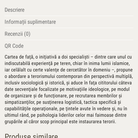
Descriere
Informații suplimentare
Recenzii (0)
QR Code
Cartea de faţă, o iniţiativă a doi specialişti – dintre care unul cu
indiscutabilă experienţă pe teren, chiar în inima lumii islamice,
iar celălalt cu certe valenţe de cercetător în domeniu –, propune
o abordare a terorismului contemporan din perspectivă multiplă,
inclusiv sociologică şi istorică, şi aduce în faţa cititorului câteva
date secvenţiale focalizate pe motivaţiile ideologice, pe modul
de organizare şi de funcţionare, pe recrutarea membrilor şi
simpatizanţilor, pe susţinerea logistică, tactica specifică şi
capabilităţile operaţionale, pe ţintele avute în vedere şi, nu în
ultimul rând, pe psihologia liderilor celor mai faimoase dintre
grupările al căror scop principal este instaurarea terorii.
Produse similare