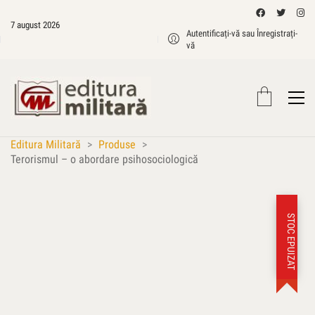
7 august 2026
Autentificați-vă sau Înregistrați-
vă
Editura Militară
>
Produse
>
Terorismul – o abordare psihosociologică
STOC EPUIZAT