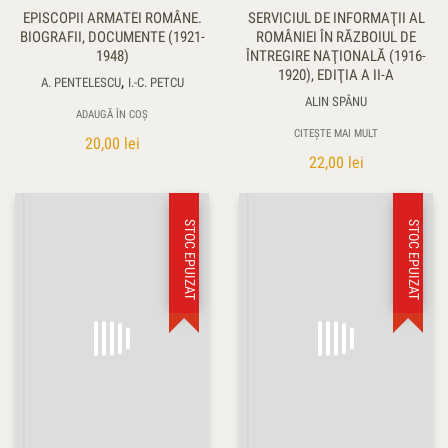
EPISCOPII ARMATEI ROMÂNE.
SERVICIUL DE INFORMAŢII AL
BIOGRAFII, DOCUMENTE (1921-
ROMÂNIEI ÎN RĂZBOIUL DE
1948)
ÎNTREGIRE NAŢIONALĂ (1916-
1920), EDIŢIA A II-A
,
A. PENTELESCU
I.-C. PETCU
ALIN SPÂNU
ADAUGĂ ÎN COȘ
CITEȘTE MAI MULT
20,00
lei
22,00
lei
STOC EPUIZAT
STOC EPUIZAT