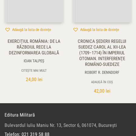
Adaugă la lista de dorințe
Adaugă la lista de dorințe
EXERCIȚIUL ROMÂNIA: DE LA
CRONICA ŞEDERII REGELUI
RĂZBOIUL RECE LA
SUEDEZ CAROL AL XII-LEA
DEZINFORMAREA GLOBALĂ
(1709−1714) ÎN IMPERIUL
OTOMAN. INTERFERENŢE
IOAN TALPEŞ
ROMÂNO-SUEDEZE
CITEȘTE MAI MULT
ROBERT R. DENNDORF
24,00
lei
ADAUGĂ ÎN COȘ
42,00
lei
Editura Militară
Bulevardul Iuliu Maniu Nr. 13, Sector 6, 061074, Bucureşti
Telefon: 021 319 58 88