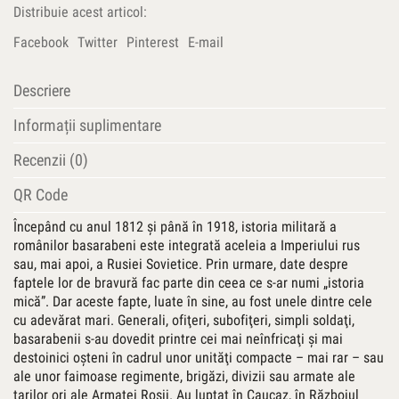
Distribuie acest articol:
Facebook
Twitter
Pinterest
E-mail
Descriere
Informații suplimentare
Recenzii (0)
QR Code
Începând cu anul 1812 şi până în 1918, istoria militară a
românilor basarabeni este integrată aceleia a Imperiului rus
sau, mai apoi, a Rusiei Sovietice. Prin urmare, date despre
faptele lor de bravură fac parte din ceea ce s-ar numi „istoria
mică”. Dar aceste fapte, luate în sine, au fost unele dintre cele
cu adevărat mari. Generali, ofiţeri, subofiţeri, simpli soldaţi,
basarabenii s-au dovedit printre cei mai neînfricaţi şi mai
destoinici oşteni în cadrul unor unităţi compacte – mai rar – sau
ale unor faimoase regimente, brigăzi, divizii sau armate ale
ţarilor ori ale Armatei Roşii. Au luptat în Caucaz, în Războiul