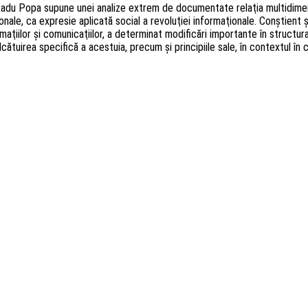
du Popa supune unei analize extrem de documentate relaţia multidimensio
onale, ca expresie aplicată social a revoluţiei informaţionale. Conştient
ţiilor şi comunicaţiilor, a determinat modificări importante în structura, 
 alcătuirea specifică a acestuia, precum şi principiile sale, în contextul 