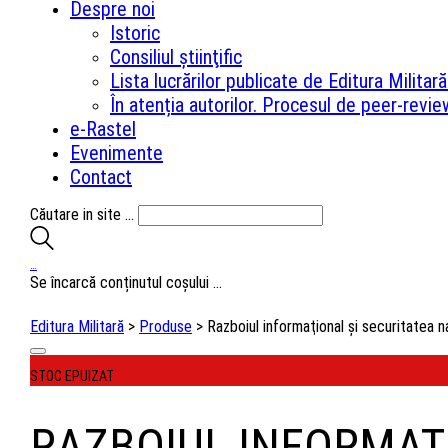
Despre noi
Istoric
Consiliul ştiinţific
Lista lucrărilor publicate de Editura Milita
În atenția autorilor. Procesul de peer-revie
e-Rastel
Evenimente
Contact
Căutare in site ...
…
Se încarcă conținutul coșului ...
Editura Militară
>
Produse
>
Razboiul informaţional şi securitatea n
STOC EPUIZAT
RAZBOIUL INFORMAŢ