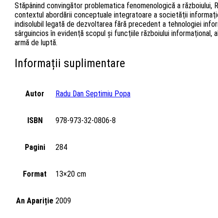
Stăpânind convingător problematica fenomenologică a războiului, Ra
contextul abordării conceptuale integratoare a societăţii informaţi
indisolubil legată de dezvoltarea fără precedent a tehnologiei informa
sârguincios în evidenţă scopul şi funcţiile războiului informaţional,
armă de luptă.
Informații suplimentare
Autor
Radu Dan Septimiu Popa
ISBN
978-973-32-0806-8
Pagini
284
Format
13×20 cm
An Apariție
2009