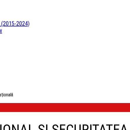
ră (2015-2024)
w
aţională
IONAL ŞI SECURITATEA