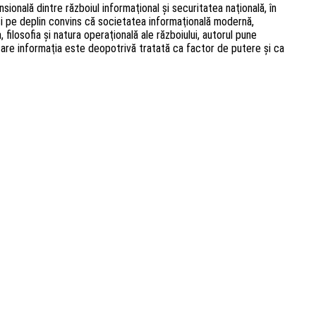
nală dintre războiul informaţional şi securitatea naţională, în
 şi pe deplin convins că societatea informaţională modernă,
filosofia şi natura operaţională ale războiului, autorul pune
în care informaţia este deopotrivă tratată ca factor de putere şi ca