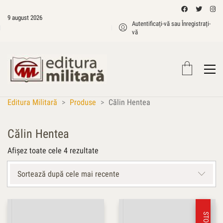
9 august 2026
Autentificați-vă sau Înregistrați-
vă
Editura Militară
>
Produse
>
Călin Hentea
Călin Hentea
Sortat
Afișez toate cele 4 rezultate
după
cele
Sortează după cele mai recente
mai
recente