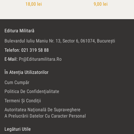
18,00
lei
9,00
lei
Editura Militară
Bulevardul Iuliu Maniu Nr. 13, Sector 6, 061074, Bucureşti
Telefon: 021 319 58 88
E-Mail:
Pr@edituramilitara.ro
În Atenția Utilizatorilor
Cum Cumpăr
Politica De Confidenţialitate
Termeni Şi Condiţii
Autoritatea Naţională De Supraveghere
A Prelucrării Datelor Cu Caracter Personal
Legături Utile