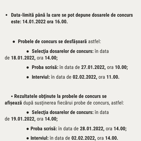
Data-limită până la care se pot depune dosarele de concurs
este: 14.01.2022 ora 16.00.
●
Probele de concurs se desfăşoară
astfel:
●
Selecţia dosarelor de concurs:
în data
de
18.01.2022
,
ora
14.00;
●
Proba scrisă
:
în data de
27.01.2022
,
ora
10.00;
●
Interviul:
în data de
0
2.02.2022,
ora
11.00.
▪ Rezultatele obţinute la probele de concurs se
afişează
după susţinerea fiecărui probe de concurs, astfel:
●
Selecţia dosarelor de concurs:
în data
de
19.01.2022
,
ora
14.00;
●
Proba scrisă
:
în data de
28.01.2022
,
ora
14.00;
●
Interviul:
în data de
02.02.2022,
ora
14.00.