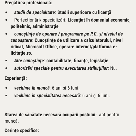
Pregătirea profesională:
studii de specialitate
:
Studii superioare cu licenţă
.
Perfecţionări/ specializări:
Licenţiat în domeniul economic,
politehnic, administraţie
cunoştinţe de operare / programare pe P.C. şi nivelul de
cunoaştere
:
Cunoştinţe de utilizare a calculatorului, nivel
ridicat,
Microsoft Office, operare internet/platforma e-
licitaţie.ro
.
Alte cunoştinţe
:
contabilitate, finanţe, legislaţie
.
autorizări speciale pentru executarea atribuţiilor
: Nu.
Experienţă:
vechime în muncă
: 6 ani şi 6 luni.
vechime în specialitatea necesară
: 6 ani şi 6 luni.
Starea de sănătate necesară ocupării postului:
apt pentru
muncă.
Cerinţe specifice: