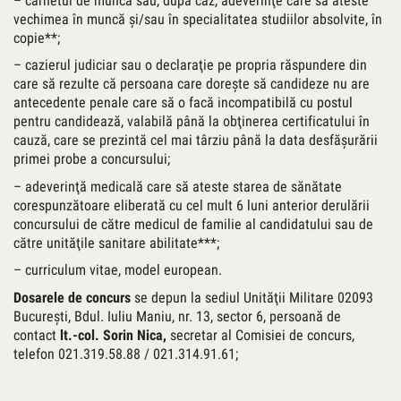
– carnetul de muncă sau, după caz, adeverinţe care să ateste
vechimea în muncă şi/sau în specialitatea studiilor absolvite, în
copie**;
– cazierul judiciar sau o declaraţie pe propria răspundere din
care să rezulte că persoana care doreşte să candideze nu are
antecedente penale care să o facă incompatibilă cu postul
pentru candidează, valabilă până la obţinerea certificatului în
cauză, care se prezintă cel mai târziu până la data desfăşurării
primei probe a concursului;
– adeverinţă medicală care să ateste starea de sănătate
corespunzătoare eliberată cu cel mult 6 luni anterior derulării
concursului de către medicul de familie al candidatului sau de
către unităţile sanitare abilitate***;
– curriculum vitae, model european.
Dosarele de concurs
se depun la sediul Unităţii Militare 02093
Bucureşti, Bdul. Iuliu Maniu, nr. 13, sector 6, persoană de
contact
lt.-col. Sorin Nica,
secretar al Comisiei de concurs,
telefon 021.319.58.88 / 021.314.91.61;