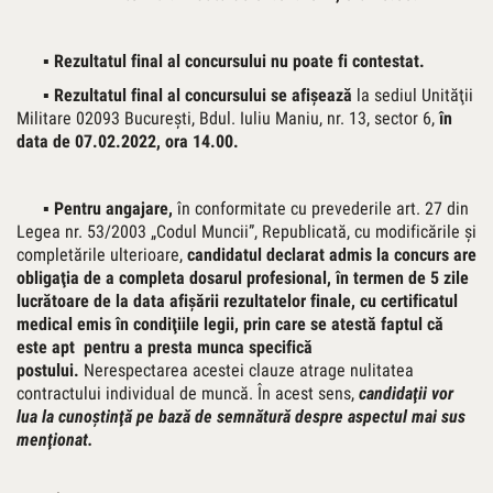
▪ Rezultatul final al concursului nu poate fi contestat.
▪ Rezultatul final al concursului se afişează
la sediul Unităţii
Militare 02093 Bucureşti, Bdul. Iuliu Maniu, nr. 13, sector 6,
în
data de
07.02.2022
, ora 14.00.
▪ Pentru angajare,
în conformitate cu prevederile art. 27 din
Legea nr. 53/2003 „Codul Muncii”, Republicată, cu modificările şi
completările ulterioare,
candidatul declarat admis la
concurs are
obligaţia de a completa dosarul profesional, în termen de 5 zile
lucrătoare de la data afişării rezultatelor finale, cu certificatul
medical emis în condiţiile legii, prin care se atestă faptul că
este apt pentru a presta munca specifică
postului.
Nerespectarea acestei clauze atrage nulitatea
contractului individual de muncă. În acest sens,
candidaţii vor
lua la cunoştinţă pe bază de semnătură despre aspectul mai sus
menţionat.