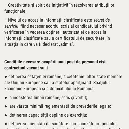
– Creativitate şi spirit de iniţiativă în rezolvarea atribuţiilor
funcţionale.
– Nivelul de acces la informaţii clasificate este
secret de
serviciu
, fiind necesar acordul scris al candidatului privind
verificarea în vederea obţinerii autorizaţiei de acces la
informaţii clasificate sau a certificatului de securitate, în
situaţia în care va fi declarat „admis”.
Condiţiile necesare ocupării unui post de personal civil
contractual vacant
sunt:
● deţinerea cetăţeniei române, a cetăţeniei altor state membre
ale Uniunii Europene sau a statelor aparţinând Spaţiului
Economic European şi a domiciliului în România;
●
cunoaşterea limbii române, scris şi vorbit;
●
are vârsta minimă reglementată de prevederile legale;
● deţinerea capacităţii depline de exerciţiu;
● deţinerea unei stări de sănătate corespunzătoare postului,