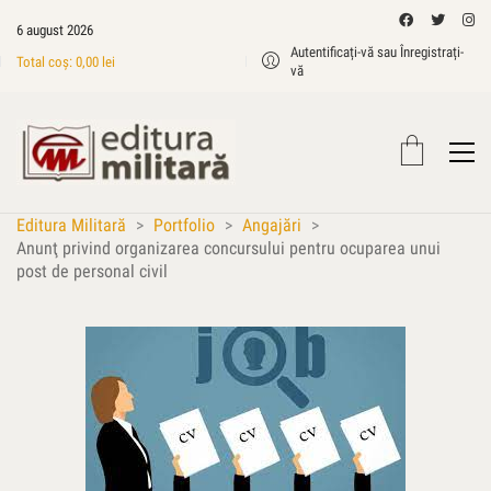
6 august 2026
Autentificați-vă sau Înregistrați-
Total coș:
0,00
lei
vă
Editura Militară
>
Portfolio
>
Angajări
>
Anunţ privind organizarea concursului pentru ocuparea unui
post de personal civil