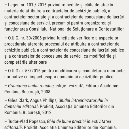
– Legea nr. 101 / 2016 privind remediile şi căile de atac în
materie de atribuire a contractelor de achiziţie publică, a
contractelor sectoriale şi a contractelor de concesiune de lucrări
şi concesiune de servicii, precum şi pentru organizarea şi
funcţionarea Consiliului Naţional de Soluţionare a Contestaţiilor
– O.U.G. nr. 30/2006 privind funcţia de verificare a aspectelor
procedurale aferente procesului de atribuire a contractelor de
achiziţie publică, a contractelor de concesiune de lucrări publice
şi a contractelor de concesiune de servicii cu modificările şi
completările ulterioare
– O.U.G nr. 58/2016 pentru modificarea şi completarea unor acte
normative cu impact asupra domeniului achiziţiilor publice
– Gramatica limbii române
, ediţie revizuită, Editura Academiei
Române, Bucureşti, 2008
– Giles Clark, Angus Phillips,
Ghidul întreprinzătorului în
domeniul editorial
, ProEdit, Asociaţia Uniunea Editorilor din
România, Bucureşti, 2012
– Tudor-Vlad Popescu,
Ghid de bune practici în activitatea
editorială
, ProEdit, Asociaţia Uniunea Editorilor din România,