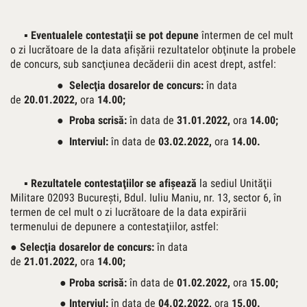
▪ Eventualele contestaţii se pot depune
întermen de cel mult
o zi lucrătoare de la data afişării rezultatelor obţinute la probele
de concurs, sub sancţiunea decăderii din acest drept, astfel:
●
Selecţia dosarelor de concurs:
în data
de
20.01.2022
,
ora
14.00;
●
Proba scrisă
:
în data de
31.01.2022
,
ora
14.00;
●
Interviul
:
în data de
03.02.2022
,
ora
14.00.
▪ Rezultatele contestaţiilor se afişează
la sediul Unităţii
Militare 02093 Bucureşti, Bdul. Iuliu Maniu, nr. 13, sector 6, în
termen de cel mult o zi lucrătoare de la data expirării
termenului de depunere a contestaţiilor, astfel:
●
Selecţia dosarelor de concurs:
în data
de
21.01.2022
,
ora
14.00;
●
Proba scrisă
:
în data de
01.02.2022
,
ora
15.00
;
●
Interviul:
în data de
04.02.2022,
ora
15.00.