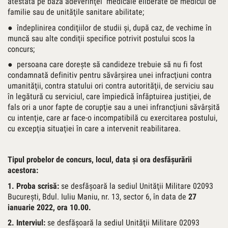
atestată pe baza adeverinţei medicale eliberate de medicul de
familie sau de unităţile sanitare abilitate;
● îndeplinirea condiţiilor de studii şi, după caz, de vechime în
muncă sau alte condiţii specifice potrivit postului scos la
concurs;
● persoana care doreşte să candideze trebuie să nu fi fost
condamnată definitiv pentru săvârşirea unei infracţiuni contra
umanităţii, contra statului ori contra autorităţii, de serviciu sau
în legătură cu serviciul, care împiedică înfăptuirea justiţiei, de
fals ori a unor fapte de corupţie sau a unei infrancţiuni săvârşită
cu intenţie, care ar face-o incompatibilă cu exercitarea postului,
cu excepţia situaţiei în care a intervenit reabilitarea.
Tipul probelor de concurs, locul, data şi ora desfăşurării
acestora
:
1.
Proba scrisă
:
se desfăşoară la sediul Unităţii Militare 02093
Bucureşti, Bdul. Iuliu Maniu, nr. 13, sector 6, în data de
2
7
ianuarie 2022, ora 10.00
.
2. Interviul
:
se desfăşoară la sediul Unităţii Militare 02093