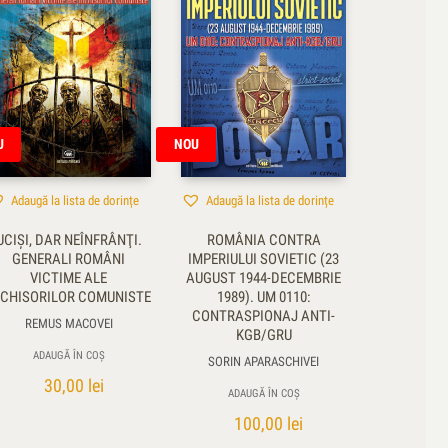
U
NOU
Adaugă la lista de dorințe
Adaugă la lista de dorințe
UCIŞI, DAR NEÎNFRÂNŢI.
ROMÂNIA CONTRA
GENERALI ROMÂNI
IMPERIULUI SOVIETIC (23
VICTIME ALE
AUGUST 1944-DECEMBRIE
NCHISORILOR COMUNISTE
1989). UM 0110:
CONTRASPIONAJ ANTI-
REMUS MACOVEI
KGB/GRU
ADAUGĂ ÎN COȘ
SORIN APARASCHIVEI
30,00
lei
ADAUGĂ ÎN COȘ
100,00
lei