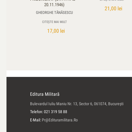
20.11.1946)
21,00
lei
GHEORGHE TĂNĂSESCU
CITEȘTE MAI MULT
17,00
lei
Editura Militară
Bulevardul Iuliu Maniu Nr. 13, Sector 6, 061074, Bucureşti
Telefon: 021 319 58 88
E-Mail:
Pr@edituramilitara.ro