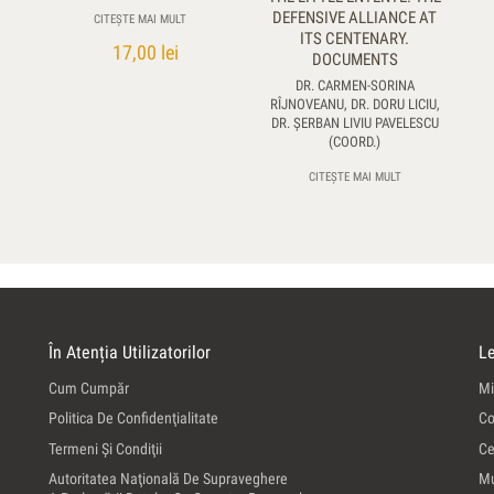
DEFENSIVE ALLIANCE AT
CITEȘTE MAI MULT
ITS CENTENARY.
17,00
lei
DOCUMENTS
DR. CARMEN-SORINA
RÎJNOVEANU, DR. DORU LICIU,
DR. ŞERBAN LIVIU PAVELESCU
(COORD.)
CITEȘTE MAI MULT
În Atenția Utilizatorilor
Le
Cum Cumpăr
Mi
Politica De Confidenţialitate
Co
Termeni Şi Condiţii
Ce
Autoritatea Naţională De Supraveghere
Mu