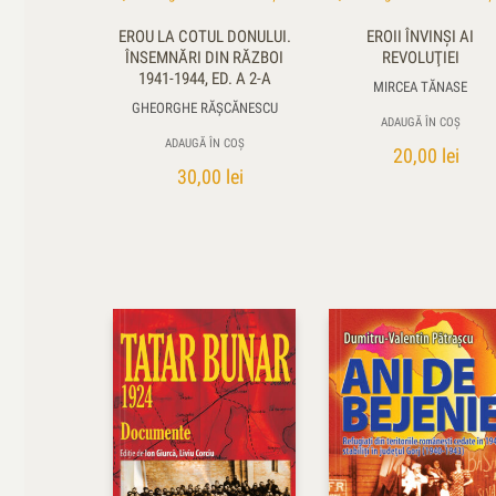
EROU LA COTUL DONULUI.
EROII ÎNVINŞI AI
ÎNSEMNĂRI DIN RĂZBOI
REVOLUŢIEI
1941-1944, ED. A 2-A
MIRCEA TĂNASE
GHEORGHE RĂŞCĂNESCU
ADAUGĂ ÎN COȘ
ADAUGĂ ÎN COȘ
20,00
lei
30,00
lei