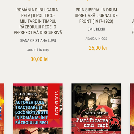
ROMÂNIA ȘI BULGARIA.
PRIN SIBERIA, ÎN DRUM
RELAȚII POLITICO-
SPRE CASĂ. JURNAL DE
MILITARE ÎN TIMPUL
FRONT (1917-1920)
RĂZBOIULUI RECE. O
EMIL DECIU
PERSPECTIVĂ DISCURSIVĂ
ADAUGĂ ÎN COȘ
DIANA CRISTIANA LUPU
25,00
lei
ADAUGĂ ÎN COȘ
30,00
lei
STOC EPUIZAT