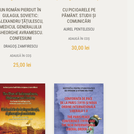
UN ROMÂN PIERDUT ÎN
CU PICIOARELE PE
GULAGUL SOVIETIC:
PĂMÂNT. STUDII ŞI
ALEXANDRU ŢĂȚULESCU,
COMUNICĂRI
MEDICUL GENERALULUI
AUREL PENTELESCU
GHEORGHE AVRAMESCU.
CONFESIUNI
ADAUGĂ ÎN COȘ
DRAGOȘ ZAMFIRESCU
30,00
lei
ADAUGĂ ÎN COȘ
25,00
lei