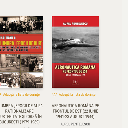
Adaugă la lista de dorințe
Adaugă la lista de dorințe
 UMBRA „EPOCII DE AUR”.
AERONAUTICA ROMÂNĂ PE
RAȚIONALIZARE,
FRONTUL DE EST (22 IUNIE
USTERITATE ŞI CRIZĂ ÎN
1941-23 AUGUST 1944)
BUCUREŞTI (1979-1989)
AUREL PENTELESCU