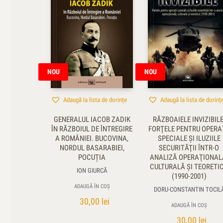
NOU
NOU
Adaugă la lista de dorințe
Adaugă la lista de dorinț
GENERALUL IACOB ZADIK
RĂZBOAIELE INVIZIBILE
ÎN RĂZBOIUL DE ÎNTREGIRE
FORŢELE PENTRU OPERAŢ
A ROMÂNIEI. BUCOVINA,
SPECIALE ŞI ILUZIILE
NORDUL BASARABIEI,
SECURITĂŢII ÎNTR-O
POCUȚIA
ANALIZĂ OPERAŢIONAL
CULTURALĂ ŞI TEORETI
ION GIURCĂ
(1990-2001)
ADAUGĂ ÎN COȘ
DORU-CONSTANTIN TOCIL
30,00
lei
ADAUGĂ ÎN COȘ
30,00
lei