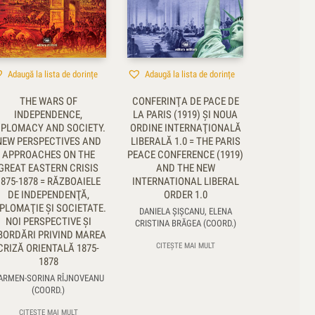
Adaugă la lista de dorințe
Adaugă la lista de dorințe
THE WARS OF
CONFERINŢA DE PACE DE
INDEPENDENCE,
LA PARIS (1919) ȘI NOUA
IPLOMACY AND SOCIETY.
ORDINE INTERNAŢIONALĂ
NEW PERSPECTIVES AND
LIBERALĂ 1.0 = THE PARIS
APPROACHES ON THE
PEACE CONFERENCE (1919)
GREAT EASTERN CRISIS
AND THE NEW
1875-1878 = RĂZBOAIELE
INTERNATIONAL LIBERAL
DE INDEPENDENŢĂ,
ORDER 1.0
PLOMAŢIE ŞI SOCIETATE.
DANIELA ŞIȘCANU, ELENA
NOI PERSPECTIVE ŞI
CRISTINA BRĂGEA (COORD.)
BORDĂRI PRIVIND MAREA
CITEȘTE MAI MULT
CRIZĂ ORIENTALĂ 1875-
1878
ARMEN-SORINA RÎJNOVEANU
(COORD.)
CITEȘTE MAI MULT