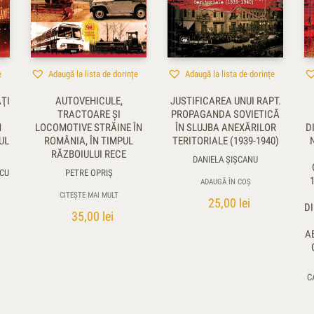
e
Adaugă la lista de dorințe
Adaugă la lista de dorințe
AŢI
AUTOVEHICULE,
JUSTIFICAREA UNUI RAPT.
TRACTOARE ŞI
PROPAGANDA SOVIETICĂ
N
LOCOMOTIVE STRĂINE ÎN
ÎN SLUJBA ANEXĂRILOR
D
UL
ROMÂNIA, ÎN TIMPUL
TERITORIALE (1939-1940)
RĂZBOIULUI RECE
DANIELA ŞIŞCANU
CU
PETRE OPRIŞ
ADAUGĂ ÎN COȘ
CITEȘTE MAI MULT
25,00
lei
DI
35,00
lei
A
C