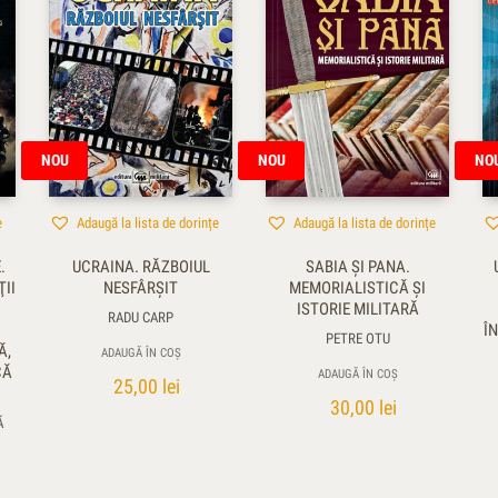
NOU
NOU
NO
e
Adaugă la lista de dorințe
Adaugă la lista de dorințe
.
UCRAINA. RĂZBOIUL
SABIA ŞI PANA.
II
NESFÂRȘIT
MEMORIALISTICĂ ŞI
ISTORIE MILITARĂ
RADU CARP
Î
PETRE OTU
Ă,
ADAUGĂ ÎN COȘ
CĂ
ADAUGĂ ÎN COȘ
25,00
lei
30,00
lei
Ă