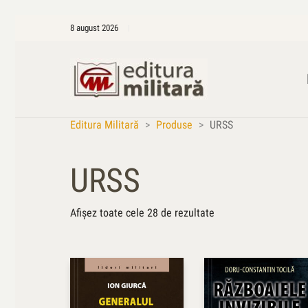
8 august 2026
Editura Militară
>
Produse
>
URSS
URSS
Sortat
Afișez toate cele 28 de rezultate
după
cele
mai
recente