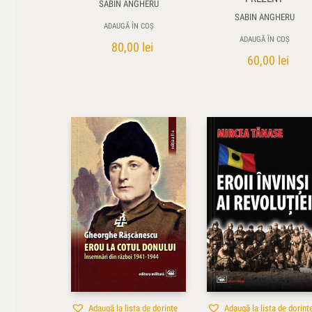
SABIN ANGHERU
SABIN ANGHERU
ADAUGĂ ÎN COȘ
ADAUGĂ ÎN COȘ
80,00
lei
60,00
lei
Adaugă la lista de dorințe
Adaugă la lista de dorinț