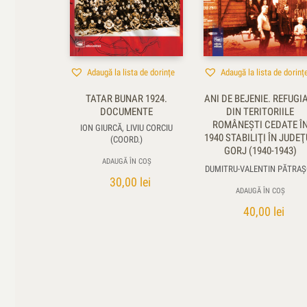
Adaugă la lista de dorințe
Adaugă la lista de dorinț
TATAR BUNAR 1924.
ANI DE BEJENIE. REFUGI
DOCUMENTE
DIN TERITORIILE
ROMÂNEŞTI CEDATE Î
ION GIURCĂ, LIVIU CORCIU
1940 STABILIŢI ÎN JUDEŢ
(COORD.)
GORJ (1940-1943)
ADAUGĂ ÎN COȘ
DUMITRU-VALENTIN PĂTRAŞ
30,00
lei
ADAUGĂ ÎN COȘ
40,00
lei