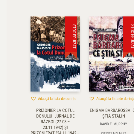
STOC EPUIZAT
STOC EPUI
Adaugă la lista de dorințe
Adaugă la lista de dorinț
PRIZONIER LA COTUL
ENIGMA BARBAROSSA. 
DONULUI: JURNAL DE
ŞTIA STALIN
RĂZBOI (27.08 –
DAVID E. MURPHY
23.11.1942) ŞI
PRIZONIERAT (24.11.1942 –
CITEȘTE MAI MULT