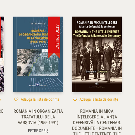
ZAT
STOC EPUIZAT
e
Adaugă la lista de dorințe
Adaugă la lista de dorințe
CE
ROMÂNIA ÎN ORGANIZAŢIA
ROMÂNIA ÎN MICA
TRATATULUI DE LA
ÎNŢELEGERE. ALIANŢA
VARŞOVIA (1955-1991)
DEFENSIVĂ LA CENTENAR.
DOCUMENTE = ROMANIA IN
PETRE OPRIŞ
THE LITTLE ENTENTE. THE