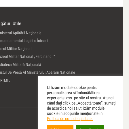
gături Utile
nisterul Apărării Naţionale
mandamentul Logistic Întrunit
rcul Militar Naţional
zeul Militar Naţional „Ferdinand I”
blioteca Militară Naţională
ustul De Presă Al Ministerului Apărării Naţionale
ERTMIL
Utilizăm module cookie pentru
personalizarea și îmbunătățirea
experienței dvs. pe site-ul nostru. Atunci
când dați click pe „Acceptă toate”, sunteți
de acord ca noi să utilizăm module
cookie în scopurile menționate în
Politica de confidențialitate.