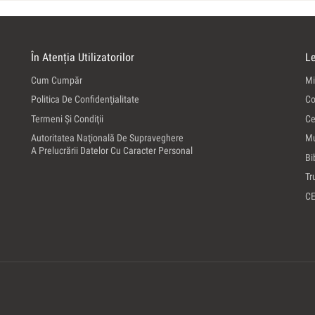
În Atenția Utilizatorilor
Le
Cum Cumpăr
Mi
Politica De Confidenţialitate
Co
Termeni Şi Condiţii
Ce
Autoritatea Naţională De Supraveghere
Mu
A Prelucrării Datelor Cu Caracter Personal
Bi
Tr
C