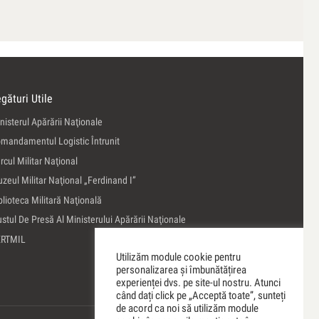
gături Utile
nisterul Apărării Naţionale
mandamentul Logistic Întrunit
rcul Militar Naţional
zeul Militar Naţional „Ferdinand I”
blioteca Militară Naţională
ustul De Presă Al Ministerului Apărării Naţionale
ERTMIL
Utilizăm module cookie pentru
personalizarea și îmbunătățirea
experienței dvs. pe site-ul nostru. Atunci
când dați click pe „Acceptă toate”, sunteți
de acord ca noi să utilizăm module