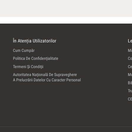
În Atenția Utilizatorilor
Le
Cum Cumpăr
Mi
Politica De Confidenţialitate
Co
Termeni Şi Condiţii
Ce
Autoritatea Naţională De Supraveghere
Mu
A Prelucrării Datelor Cu Caracter Personal
Bi
Tr
C