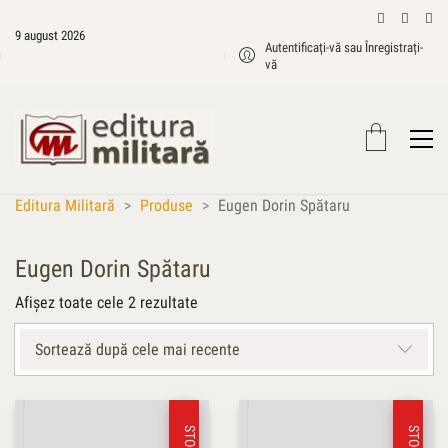
9 august 2026
Autentificați-vă sau Înregistrați-
vă
Editura Militară
>
Produse
>
Eugen Dorin Spătaru
Eugen Dorin Spătaru
Sortat
Afișez toate cele 2 rezultate
după
cele
Sortează după cele mai recente
mai
recente