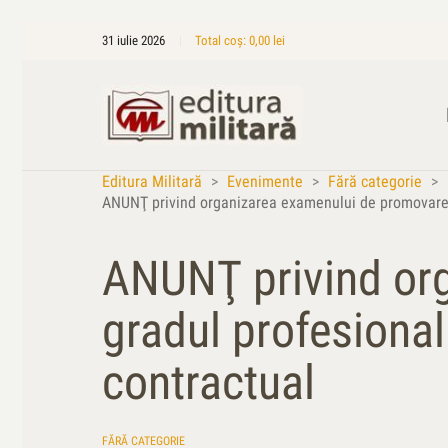
31 iulie 2026
Total coș:
0,00
lei
Editura Militară
>
Evenimente
>
Fără categorie
>
ANUNŢ privind organizarea examenului de promovare în
ANUNŢ privind org
gradul profesional
contractual
FĂRĂ CATEGORIE