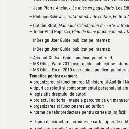
– Jean Pierre Anciaux,
La mise en page, Paris,
Les Edi
– Philippe Schuwer,
Tratat practiv de editare
, Editura
– Cătalin Strat,
Manualul redactorului de carte. Introdu
– Tudor-Vlad Popescu,
Ghid de bune practici în activit
– InDesign User Guide, publicat pe internet;
– InDesign User Guide, publicat pe internet;
– Acrobat XI User Guide, publicat pe internet;
– MS Office Word 2010 user guide, publicat pe interne
– MS Office Excel 2010 user guide, publicat pe interne
Tematica pentru examen:
● organizarea şi funcţionarea Ministerului Apărării N
● tipuri de relaţii şi comportamentul personalului di
● legislaţia dreptului de autor;
● proiectul editorial- etapele parcurse de un manuscris 
● organizarea şi funcţionarea editurilor;
● norme de tehnoredactare pentru cartea ştiinţifică;
tipuri de caractere, formate de carte, tipuri de ediţi
realizarea grafică a proiectelor editorial pe suport 