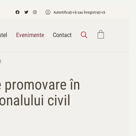
Autentificați-vă sau Înregistrați-vă
tel
Evenimente
Contact
l
 promovare în
nalului civil