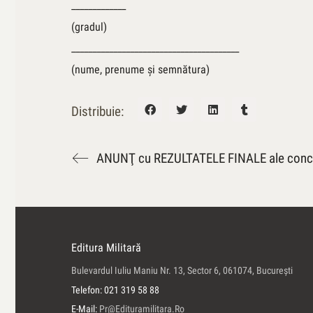
_____________
(gradul)
________________________________________
(nume, prenume şi semnătura)
Distribuie:
ANUNŢ cu REZULTATELE FINALE ale conc
Editura Militară
Bulevardul Iuliu Maniu Nr. 13, Sector 6, 061074, Bucureşti
Telefon: 021 319 58 88
E-Mail:
Pr@edituramilitara.ro