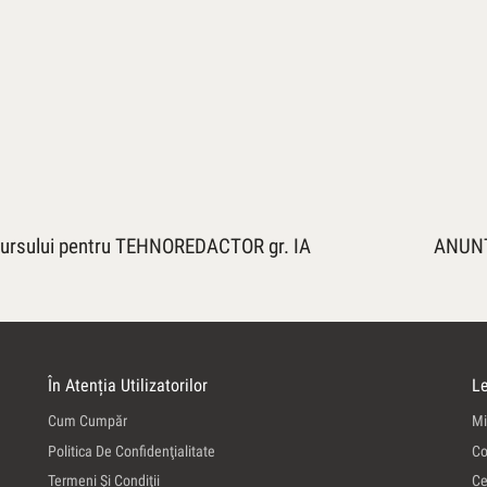
ursului pentru TEHNOREDACTOR gr. IA
ANUNŢ 
În Atenția Utilizatorilor
Le
Cum Cumpăr
Mi
Politica De Confidenţialitate
Co
Termeni Şi Condiţii
Ce