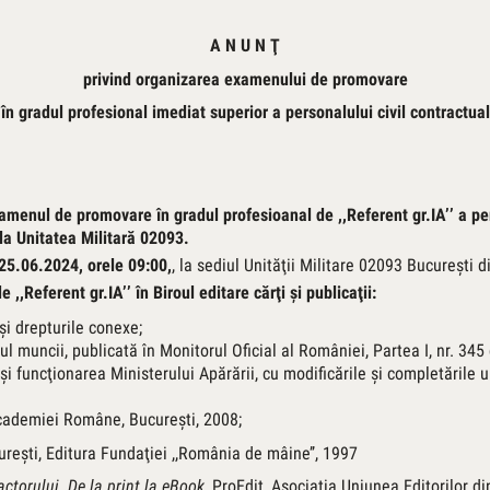
A N U N Ţ
privind organizarea examenului de promovare
în gradul profesional imediat superior a personalului civil contractual
menul de promovare în gradul profesioanal de ,,Referent gr.IA’’ a pers
ii la Unitatea Militară 02093.
25.06.2024, orele 09:00,
, la sediul Unităţii Militare 02093 Bucureşti di
 de
,,Referent gr.IA’’ în Biroul editare cărţi şi publicaţii:
şi drepturile conexe;
l muncii, publicată în Monitorul Oficial al României, Partea I, nr. 345
i funcţionarea Ministerului Apărării, cu modificările şi completările u
 Academiei Române, Bucureşti, 2008;
ureşti, Editura Fundaţiei ,,România de mâine’’, 1997
ctorului. De la print la eBook
, ProEdit, Asociaţia Uniunea Editorilor d