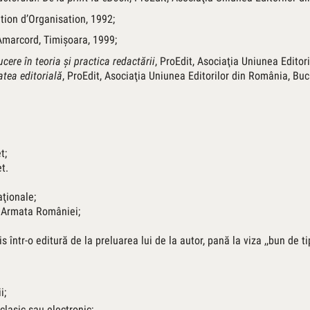
tion d’Organisation, 1992;
 Amarcord, Timişoara, 1999;
cere în teoria şi practica redactării
, ProEdit, Asociaţia Uniunea Editor
atea editorială
, ProEdit, Asociaţia Uniunea Editorilor din România, Buc
t;
t.
aţionale;
n Armata României;
într-o editură de la preluarea lui de la autor, pană la viza ,,bun de tip
i;
clasic sau electronic;