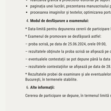
paginaţia unei lucrări, prezentarea manuscrisului 
procesarea imaginilor şi textelor, optimizarea port
Modul de desfăşurare a examenului:
* Data-limită pentru depunerea cererii de participare
* Examenul de promovare se desfăşoară astfel:
– proba scrisă, pe data de 25.06.2024, orele 09:00,
– rezultatele obţinute la proba scrisă se afişează pe 
– eventualele contestaţii se pot depune până la data
– rezultatele contestaţiilor se afişează pe data de 28
* Rezultatele probei de examinare şi ale eventualelor co
Bucureşti, în termenele stabilite.
Alte informaţii:
Cererea de participare se depune, în termenul limită