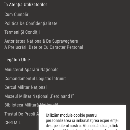
În Atenția Utilizatorilor
Cum Cumpăr
Politica De Confidenţialitate
Termeni Şi Condiţii
Autoritatea Naţională De Supraveghere
A Prelucrării Datelor Cu Caracter Personal
Legături Utile
Ministerul Apărării Naţionale
Comandamentul Logistic Întrunit
Cercul Militar Naţional
Muzeul Militar Naţional „Ferdinand I”
Biblioteca Militară Naţională
Trustul De Presă Al Ministerului Apărării Naţionale
Utilizăm module cookie pentru
personalizarea și îmbunătățirea experienței
CERTMIL
dvs. pe site-ul nostru. Atunci când dați click