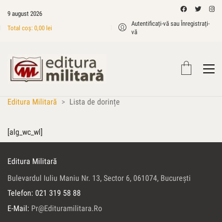
9 august 2026
Autentificați-vă sau Înregistrați-
Total coș:
0,00
lei
vă
Editura Militară
>
Lista de dorințe
[alg_wc_wl]
Editura Militară
Bulevardul Iuliu Maniu Nr. 13, Sector 6, 061074, Bucureşti
Telefon: 021 319 58 88
E-Mail:
Pr@edituramilitara.ro