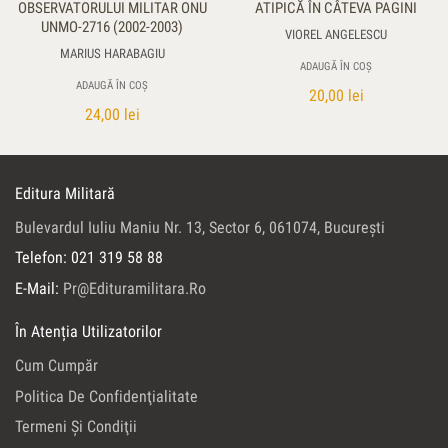
OBSERVATORULUI MILITAR ONU
ATIPICĂ ÎN CÂTEVA PAGINI
UNMO-2716 (2002-2003)
VIOREL ANGELESCU
MARIUS HARABAGIU
ADAUGĂ ÎN COȘ
ADAUGĂ ÎN COȘ
20,00
lei
24,00
lei
Editura Militară
Bulevardul Iuliu Maniu Nr. 13, Sector 6, 061074, Bucureşti
Telefon: 021 319 58 88
E-Mail:
Pr@edituramilitara.ro
În Atenția Utilizatorilor
Cum Cumpăr
Politica De Confidenţialitate
Termeni Şi Condiţii