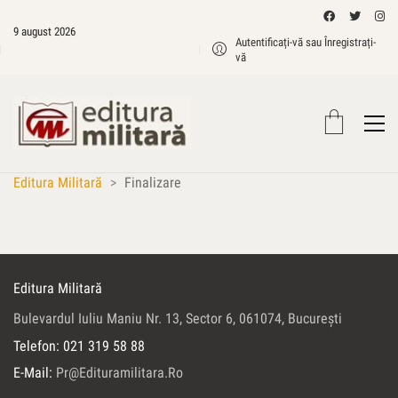
9 august 2026
Autentificați-vă sau Înregistrați-
vă
Editura Militară
>
Finalizare
Editura Militară
Bulevardul Iuliu Maniu Nr. 13, Sector 6, 061074, Bucureşti
Telefon: 021 319 58 88
E-Mail:
Pr@edituramilitara.ro