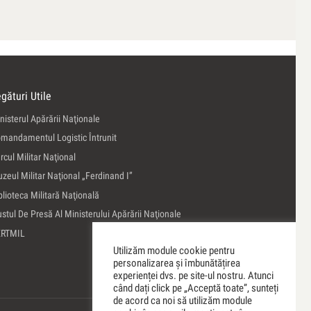
gături Utile
nisterul Apărării Naţionale
mandamentul Logistic Întrunit
rcul Militar Naţional
zeul Militar Naţional „Ferdinand I”
blioteca Militară Naţională
ustul De Presă Al Ministerului Apărării Naţionale
ERTMIL
Utilizăm module cookie pentru
personalizarea și îmbunătățirea
experienței dvs. pe site-ul nostru. Atunci
când dați click pe „Acceptă toate”, sunteți
de acord ca noi să utilizăm module