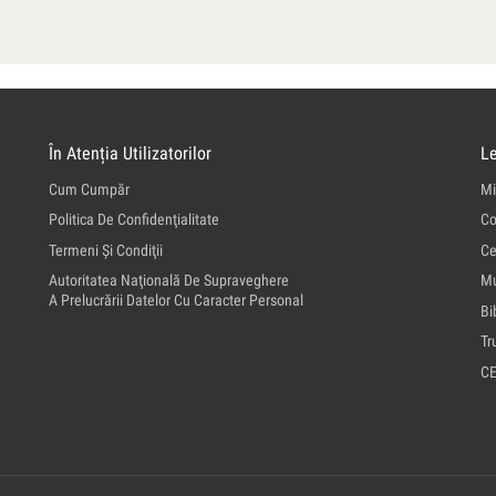
În Atenția Utilizatorilor
Le
Cum Cumpăr
Mi
Politica De Confidenţialitate
Co
Termeni Şi Condiţii
Ce
Autoritatea Naţională De Supraveghere
Mu
A Prelucrării Datelor Cu Caracter Personal
Bi
Tr
C