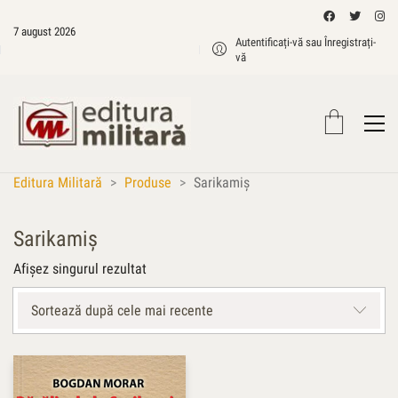
7 august 2026
Autentificați-vă sau Înregistrați-
vă
Editura Militară
>
Produse
>
Sarikamiş
Sarikamiş
Afișez singurul rezultat
Sortează după cele mai recente