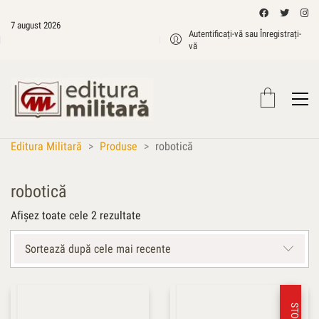
7 august 2026
Autentificați-vă sau Înregistrați-
vă
Editura Militară
>
Produse
>
robotică
robotică
Sortat
Afișez toate cele 2 rezultate
după
cele
Sortează după cele mai recente
mai
recente