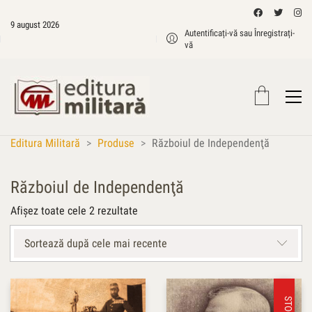
9 august 2026
Autentificați-vă sau Înregistrați-
vă
Editura Militară
>
Produse
>
Războiul de Independenţă
Războiul de Independenţă
Sortat
Afișez toate cele 2 rezultate
după
cele
Sortează după cele mai recente
mai
recente