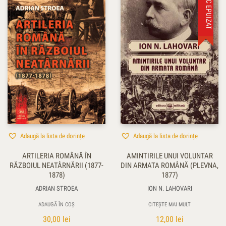
STOC EPUIZAT
Adaugă la lista de dorințe
Adaugă la lista de dorințe
ARTILERIA ROMÂNĂ ÎN
AMINTIRILE UNUI VOLUNTAR
RĂZBOIUL NEATÂRNĂRII (1877-
DIN ARMATA ROMÂNĂ (PLEVNA,
1878)
1877)
ADRIAN STROEA
ION N. LAHOVARI
ADAUGĂ ÎN COȘ
CITEȘTE MAI MULT
30,00
lei
12,00
lei