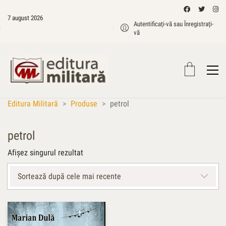
7 august 2026
Autentificați-vă sau Înregistrați-
vă
Editura Militară
>
Produse
>
petrol
petrol
Afișez singurul rezultat
Sortează după cele mai recente