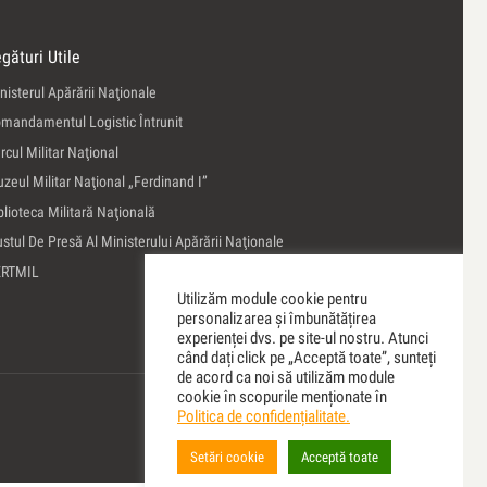
gături Utile
nisterul Apărării Naţionale
mandamentul Logistic Întrunit
rcul Militar Naţional
zeul Militar Naţional „Ferdinand I”
blioteca Militară Naţională
ustul De Presă Al Ministerului Apărării Naţionale
ERTMIL
Utilizăm module cookie pentru
personalizarea și îmbunătățirea
experienței dvs. pe site-ul nostru. Atunci
când dați click pe „Acceptă toate”, sunteți
de acord ca noi să utilizăm module
cookie în scopurile menționate în
Politica de confidențialitate.
Setări cookie
Acceptă toate