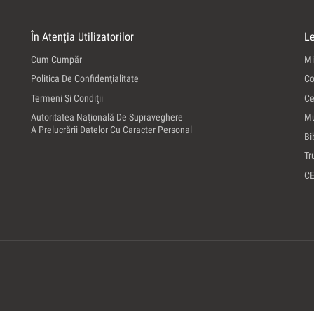
În Atenția Utilizatorilor
Le
Cum Cumpăr
Mi
Politica De Confidenţialitate
Co
Termeni Şi Condiţii
Ce
Autoritatea Naţională De Supraveghere
Mu
A Prelucrării Datelor Cu Caracter Personal
Bi
Tr
C