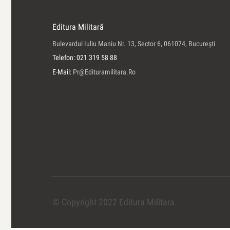
Editura Militară
Bulevardul Iuliu Maniu Nr. 13, Sector 6, 061074, Bucureşti
Telefon: 021 319 58 88
E-Mail:
Pr@edituramilitara.ro
© Copyright 2022 Editura Militara