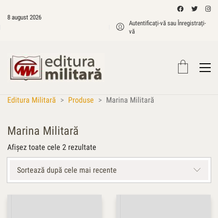
8 august 2026
Autentificați-vă sau Înregistrați-
vă
Editura Militară
>
Produse
>
Marina Militară
Marina Militară
Sortat
Afișez toate cele 2 rezultate
după
cele
Sortează după cele mai recente
mai
recente