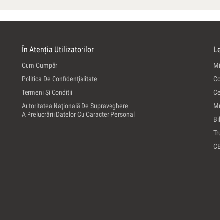
În Atenția Utilizatorilor
Le
Cum Cumpăr
Mi
Politica De Confidenţialitate
Co
Termeni Şi Condiţii
Ce
Autoritatea Naţională De Supraveghere
Mu
A Prelucrării Datelor Cu Caracter Personal
Bi
Tr
C