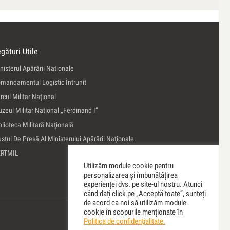
gături Utile
nisterul Apărării Naţionale
mandamentul Logistic Întrunit
rcul Militar Naţional
zeul Militar Naţional „Ferdinand I”
blioteca Militară Naţională
ustul De Presă Al Ministerului Apărării Naţionale
ERTMIL
Utilizăm module cookie pentru
personalizarea și îmbunătățirea
experienței dvs. pe site-ul nostru. Atunci
când dați click pe „Acceptă toate”, sunteți
de acord ca noi să utilizăm module
cookie în scopurile menționate în
Politica de confidențialitate.