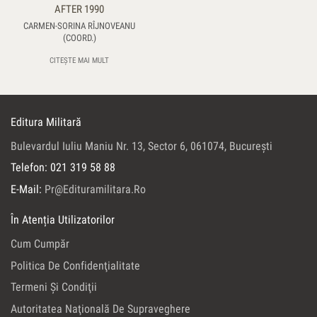
AFTER 1990
CARMEN-SORINA RÎJNOVEANU
(COORD.)
CITEȘTE MAI MULT
Editura Militară
Bulevardul Iuliu Maniu Nr. 13, Sector 6, 061074, Bucureşti
Telefon: 021 319 58 88
E-Mail:
Pr@edituramilitara.ro
În Atenția Utilizatorilor
Cum Cumpăr
Politica De Confidenţialitate
Termeni Şi Condiţii
Autoritatea Naţională De Supraveghere