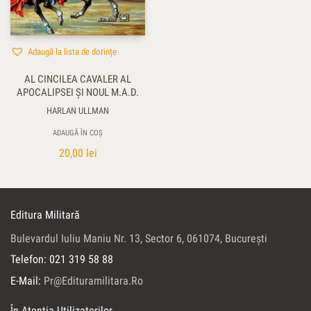
Adaugă la lista de dorințe
AL CINCILEA CAVALER AL
APOCALIPSEI ȘI NOUL M.A.D.
HARLAN ULLMAN
ADAUGĂ ÎN COȘ
20,00
lei
Editura Militară
Bulevardul Iuliu Maniu Nr. 13, Sector 6, 061074, Bucureşti
Telefon: 021 319 58 88
E-Mail:
Pr@edituramilitara.ro
În Atenția Utilizatorilor