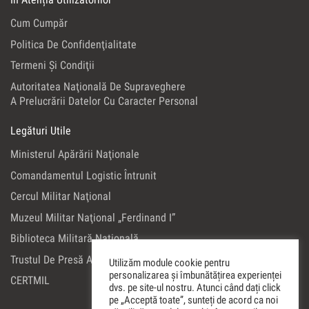
Cum Cumpăr
Politica De Confidenţialitate
Termeni Şi Condiţii
Autoritatea Naţională De Supraveghere
A Prelucrării Datelor Cu Caracter Personal
Legături Utile
Ministerul Apărării Naţionale
Comandamentul Logistic Întrunit
Cercul Militar Naţional
Muzeul Militar Naţional „Ferdinand I”
Biblioteca Militară Naţională
Trustul De Presă Al Ministerului Apărării Naţionale
Utilizăm module cookie pentru
personalizarea și îmbunătățirea experienței
CERTMIL
dvs. pe site-ul nostru. Atunci când dați click
pe „Acceptă toate”, sunteți de acord ca noi