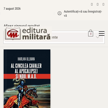
Editura Militară
>
Produse
>
Flancul estic
7 august 2026
Autentificați-vă sau Înregistrați-
vă
Flancul estic
Afișez singurul rezultat
0
Sortează după cele mai recente