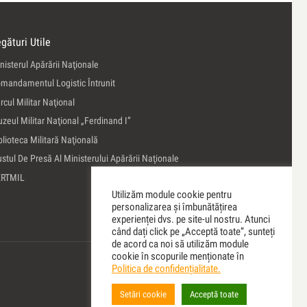
gături Utile
nisterul Apărării Naţionale
mandamentul Logistic Întrunit
rcul Militar Naţional
zeul Militar Naţional „Ferdinand I”
blioteca Militară Naţională
ustul De Presă Al Ministerului Apărării Naţionale
ERTMIL
Utilizăm module cookie pentru
personalizarea și îmbunătățirea
experienței dvs. pe site-ul nostru. Atunci
când dați click pe „Acceptă toate”, sunteți
de acord ca noi să utilizăm module
cookie în scopurile menționate în
Politica de confidențialitate.
Setări cookie
Acceptă toate