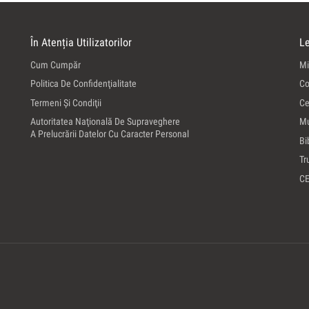
În Atenția Utilizatorilor
Le
Cum Cumpăr
Mi
Politica De Confidenţialitate
Co
Termeni Şi Condiţii
Ce
Autoritatea Naţională De Supraveghere
Mu
A Prelucrării Datelor Cu Caracter Personal
Bi
Tr
C