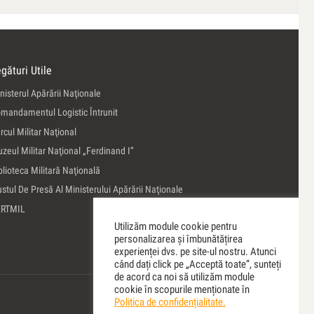
gături Utile
nisterul Apărării Naţionale
mandamentul Logistic Întrunit
rcul Militar Naţional
zeul Militar Naţional „Ferdinand I”
blioteca Militară Naţională
ustul De Presă Al Ministerului Apărării Naţionale
ERTMIL
Utilizăm module cookie pentru
personalizarea și îmbunătățirea
experienței dvs. pe site-ul nostru. Atunci
când dați click pe „Acceptă toate”, sunteți
de acord ca noi să utilizăm module
cookie în scopurile menționate în
Politica de confidențialitate.