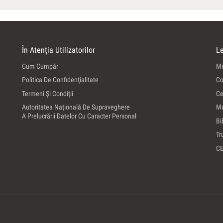
În Atenția Utilizatorilor
Le
Cum Cumpăr
Mi
Politica De Confidenţialitate
Co
Termeni Şi Condiţii
Ce
Autoritatea Naţională De Supraveghere
Mu
A Prelucrării Datelor Cu Caracter Personal
Bi
Tr
C