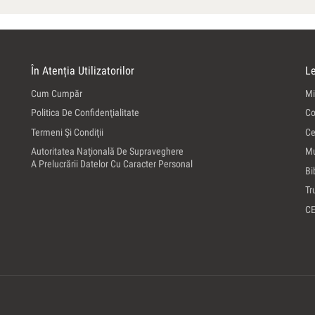
În Atenția Utilizatorilor
Le
Cum Cumpăr
Mi
Politica De Confidenţialitate
Co
Termeni Şi Condiţii
Ce
Autoritatea Naţională De Supraveghere
Mu
A Prelucrării Datelor Cu Caracter Personal
Bi
Tr
C