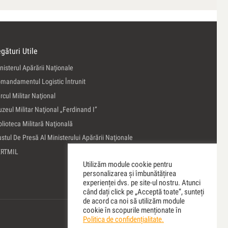
gături Utile
nisterul Apărării Naţionale
mandamentul Logistic Întrunit
rcul Militar Naţional
zeul Militar Naţional „Ferdinand I”
blioteca Militară Naţională
ustul De Presă Al Ministerului Apărării Naţionale
ERTMIL
Utilizăm module cookie pentru
personalizarea și îmbunătățirea
experienței dvs. pe site-ul nostru. Atunci
când dați click pe „Acceptă toate”, sunteți
de acord ca noi să utilizăm module
cookie în scopurile menționate în
Politica de confidențialitate.