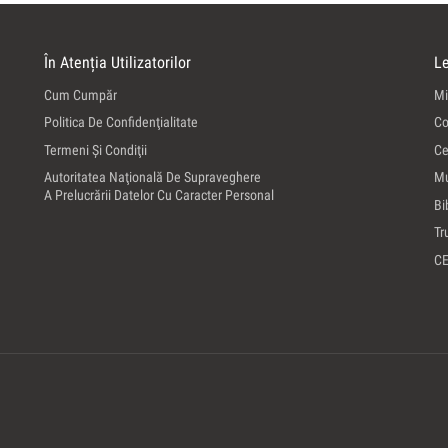
În Atenția Utilizatorilor
Le
Cum Cumpăr
Mi
Politica De Confidenţialitate
Co
Termeni Şi Condiţii
Ce
Autoritatea Naţională De Supraveghere
Mu
A Prelucrării Datelor Cu Caracter Personal
Bi
Tr
C