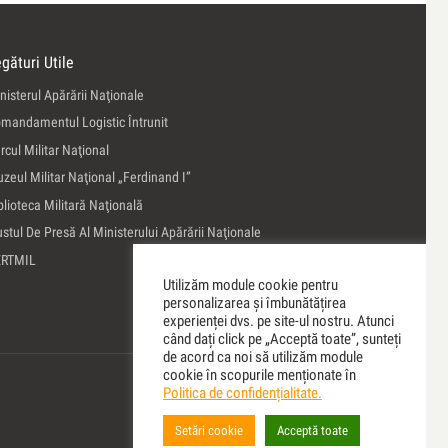
gături Utile
nisterul Apărării Naţionale
mandamentul Logistic Întrunit
rcul Militar Naţional
zeul Militar Naţional „Ferdinand I”
blioteca Militară Naţională
ustul De Presă Al Ministerului Apărării Naţionale
ERTMIL
Utilizăm module cookie pentru
personalizarea și îmbunătățirea
experienței dvs. pe site-ul nostru. Atunci
când dați click pe „Acceptă toate”, sunteți
de acord ca noi să utilizăm module
cookie în scopurile menționate în
Politica de confidențialitate.
Setări cookie
Acceptă toate